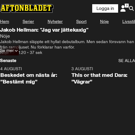
Logga in
Hem
Serier
Nyheter
Sport
Nöje
Livsstil
Jakob Hellman: "Jag var jättekaxig"
Nöje
Jakob Hellman släppte ett hyllat debutalbum. Men sedan försvann han 
från rampljuset. Nu förklarar han varför.
Se mer
Nöje
•
27.11.20
•
37 sek
Senaste
SE ALLA
4 AUGUSTI
0:24
3 AUGUSTI
Beskedet om nästa år:
This or that med Dara:
”Bestämt mig”
”Vägrar”