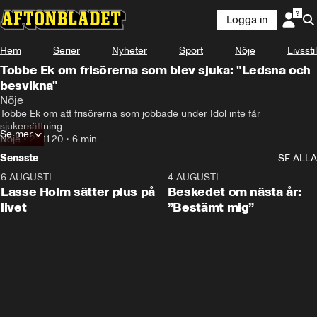
Logga in
Hem
Serier
Nyheter
Sport
Nöje
Livsstil
Tobbe Ek om frisörerna som blev sjuka: "Ledsna och
besvikna"
Nöje
Tobbe Ek om att frisörerna som jobbade under Idol inte får 
sjukersättning
Se mer
Nöje
•
28.11.20
•
6 min
Senaste
SE ALLA
6 AUGUSTI
1:04
4 AUGUSTI
Lasse Holm sätter plus på
Beskedet om nästa år:
livet
”Bestämt mig”