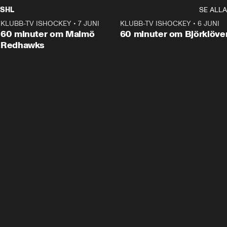
SHL
SE ALLA
KLUBB-TV ISHOCKEY
•
7 JUNI
1:02:53
KLUBB-TV ISHOCKEY
•
6 JUNI
1:0
Plus
60 minuter om Malmö
60 minuter om Björklöve
Redhawks