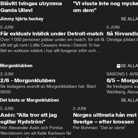
Blåvitt tvingas utrymma
”Vi visste inte nog mycke
Gamla Ullevi
om dem”
Jimmy hjärta hockey
SE ALLA
5 JUNI
11:14
5 JUNI
Får exklusiv inblick under Detroit-match
Så förvandl
Över 1 000 personer jobbar under en match, för att få 
Otroliga jobbet
allt att gå runt i Little Ceasars Arena i Detroit. Vi har 
fått en exklusiv inblick i hur allt fungerar inför och 
under match i världens bästa hockeyliga
Morgonklubben
SE ALLA
2 JUNI
SÄSONG 1, AVSN
2/6 - Morgonklubben
8/5 – Morg
Se tisdagens avsnitt av Morgonklubben här. Start 
Se fredagens av
09.00. 
Det bästa ur Morgonklubben
SE ALLA
5 JUNI
0:44
2 JUNI
Axén: ”Alla tror att jag
Norges ultimata hån mot
ogillar Rydström”
Sverige – efter krossen
Hör Alexander Axén och Pontus 
Per Bohman: ”Det är värre”
Wernbloom om att Kalle Karlsson får 