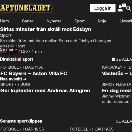
Logga in
Hem
Serier
Nyheter
Sport
Nöje
Livsstil
Sirius minuter från skräll mot Edsbyn
Sport
Se målen från matchen mellan Sirius och Edsbyn i bandyns 
elitserie.sport
Se mer
Sport
•
28.11.20
•
4 min
Direktsänd sport
SE ALLA
FOTBOLL
•
I DAG 11:50
ISHOCKEY
•
I 
Plus
Plus
FC Bayern – Aston Villa FC
Västerås – 
Nya avsnitt →
SPORT
•
7 JUNI
16:36
JIMMY HJÄRTA
Gör löptester med Andreas Almgren
En dag med 
Jimmy Wixtröm 
under debuten i
Senaste sportklippen
SE ALLA
FOTBOLL
•
I GÅR 19:55
0:29
FOTBOLL
•
I GÅR 19:55