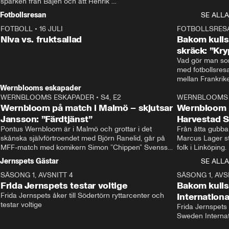
sparken från Bajen och att Henrik 
Rydström tar över
Fotbollsresan
SE ALLA
FOTBOLL
•
16 JULI
0:44
FOTBOLLSRES
Niva vs. fruktsallad
Bakom kulis
skräck: ”Kry
Vad gör man som
med fotbollsres
Wernblooms eskapader
WERNBLOOMS ESKAPADER
•
S4, E2
38:23
WERNBLOOMS 
Wernbloom på match i Malmö – skjutsar
Wernbloom 
Jansson: ”Färdtjänst”
Harvestad 
Pontus Wernbloom är i Malmö och grottar i det 
Från åtta gubbar 
skånska självförtroendet med Björn Ranelid, går på 
Marcus Lager sta
MFF-match med komikern Simon ”Chippen” Svensson 
folk i Linköping
och hjälper skadade stjärnbacken Pontus Jansson 
och Wernbloom kl
Jernspets Gästar
SE ALLA
hem. 
SÄSONG 1, AVSNITT 4
13:37
SÄSONG 1, AVS
Frida Jernspets testar voltige
Bakom kuli
Frida Jernspets åker till Södertörn ryttarcenter och 
Internation
testar voltige
Frida Jernspets 
Sweden Interna