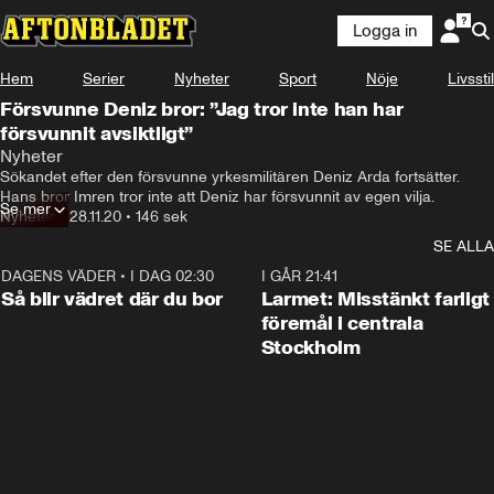
Logga in
Hem
Serier
Nyheter
Sport
Nöje
Livsstil
Försvunne Deniz bror: ”Jag tror inte han har
försvunnit avsiktligt”
Nyheter
Sökandet efter den försvunne yrkesmilitären Deniz Arda fortsätter. 
Hans bror Imren tror inte att Deniz har försvunnit av egen vilja.
Se mer
Nyheter
•
28.11.20
•
146 sek
SE ALLA
DAGENS VÄDER
•
I DAG 02:30
1:06
I GÅR 21:41
Så blir vädret där du bor
Larmet: Misstänkt farligt
föremål i centrala
Stockholm