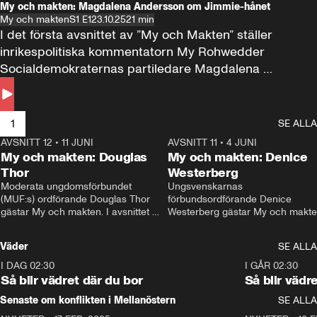
My och makten: Magdalena Andersson om Jimmie-hånet
My och makten
S1 E1
23.10.25
21 min
I det första avsnittet av ”My och Makten” ställer 
inrikespolitiska kommentatorn My Rohwedder 
Socialdemokraternas partiledare Magdalena 
Andersson till svars.
1
SE ALLA
AVSNITT 12
•
11 JUNI
26:27
AVSNITT 11
•
4 JUNI
2
My och makten: Douglas
My och makten: Denice
Thor
Westerberg
Moderata ungdomsförbundet 
Ungsvenskarnas 
(MUF:s) ordförande Douglas Thor 
förbundsordförande Denice 
gästar My och makten. I avsnittet 
Westerberg gästar My och makten.
diskuteras tonårsutvisningarna och 
avsnittet diskuteras migrationsfrå
hur Moderaterna ska locka väljare till 
och hur SD ska locka kvinnliga 
Väder
SE ALLA
valet i höst. 
väljare. 
I DAG 02:30
1:06
I GÅR 02:30
Så blir vädret där du bor
Så blir vädr
Senaste om konflikten i Mellanöstern
SE ALLA