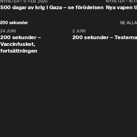
NYHETER
•
17 FEB. 2025
0:45
NYHETER
•
16 F
500 dagar av krig i Gaza – se förödelsen
Nya vapen ti
200 sekunder
SE ALLA
24 JUNI
5:00
2 JUNI
200 sekunder –
200 sekunder – Testern
Vaccinfusket,
fortsättningen