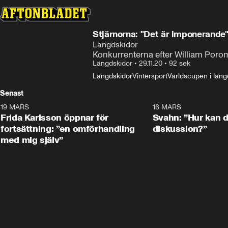
Stjärnorna: "Det är imponerande
Längdskidor
Konkurrenterna efter William Poro
Längdskidor
•
29.11.20
•
92 sek
Längdskidor
Vintersport
Världscupen i läng
Senast
19 MARS
0:26
16 MARS
Frida Karlsson öppnar för
Svahn: ”Hur kan de
fortsättning: ”en omförhandling
diskussion?”
med mig själv”