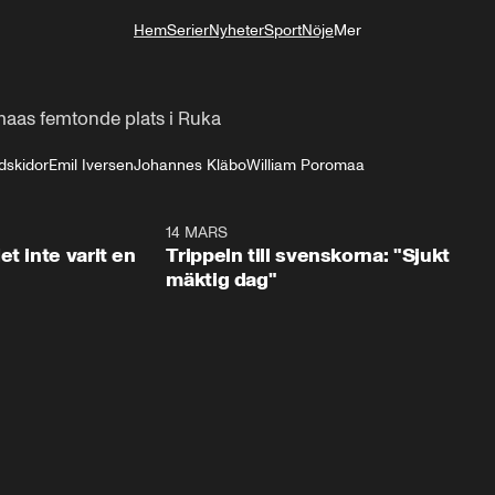
Hem
Serier
Nyheter
Sport
Nöje
Mer
Livsstil
"
maas femtonde plats i Ruka
dskidor
Emil Iversen
Johannes Kläbo
William Poromaa
1:29
14 MARS
1:0
t inte varit en
Trippeln till svenskorna: "Sjukt
mäktig dag"