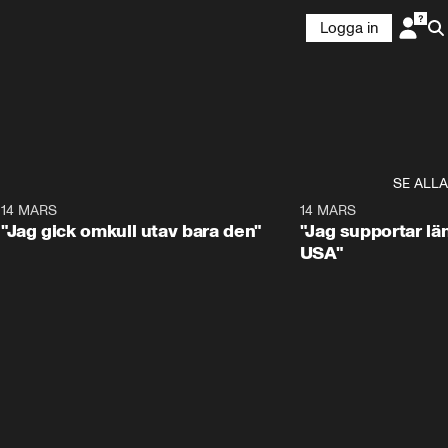
Logga in
SE ALLA
5
14 MARS
1:17
14 MARS
"Jag gick omkull utav bara den"
"Jag supportar lä
USA"