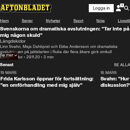
Logga in
Hem
Serier
Nyheter
Sport
Nöje
Livsstil
Svenskorna om dramatiska avslutningen: ”Tar inte på
mig någon skuld”
Längdskidor
Linn Svahn, Maja Dahlqvist och Ebba Andersson om dramatiska 
avslutningen på jaktstarten i Ruka där flera åkare gick omkull
Se mer
Längdskidor
•
29.11.20
•
3 min
Senast
SE ALLA
19 MARS
0:26
16 MARS
Frida Karlsson öppnar för fortsättning:
Svahn: ”Hur 
”en omförhandling med mig själv”
diskussion?