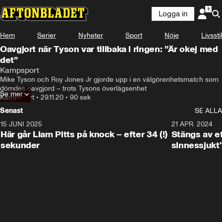
Logga in
Hem
Serier
Nyheter
Sport
Nöje
Livsstil
Oavgjort när Tyson var tillbaka i ringen: ”Är okej med
det”
Kampsport
Mike Tyson och Roy Jones Jr gjorde upp i en välgörenhetsmatch som 
dömdes oavgjord – trots Tysons överlägsenhet
Se mer
Kampsport
•
29.11.20
•
90 sek
Senast
SE ALLA
15 JUNI 2025
0:40
21 APR. 2024
Här går Liam Pitts på knock – efter 34 (!)
Stängs av ef
sekunder
sinnessjukt