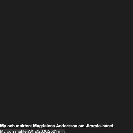
My och makten: Magdalena Andersson om Jimmie-hånet
My och makten
S1 E1
23.10.25
21 min