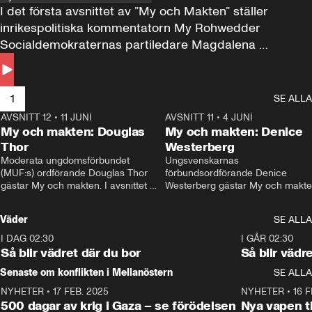
I det första avsnittet av ”My och Makten” ställer 
inrikespolitiska kommentatorn My Rohwedder 
Socialdemokraternas partiledare Magdalena 
Andersson till svars.
1
SE ALLA
AVSNITT 12
•
11 JUNI
26:27
AVSNITT 11
•
4 JUNI
2
My och makten: Douglas
My och makten: Denice
Thor
Westerberg
Moderata ungdomsförbundet 
Ungsvenskarnas 
(MUF:s) ordförande Douglas Thor 
förbundsordförande Denice 
gästar My och makten. I avsnittet 
Westerberg gästar My och makten.
diskuteras tonårsutvisningarna och 
avsnittet diskuteras migrationsfrå
hur Moderaterna ska locka väljare till 
och hur SD ska locka kvinnliga 
Väder
SE ALLA
valet i höst. 
väljare. 
I DAG 02:30
1:06
I GÅR 02:30
Så blir vädret där du bor
Så blir vädr
Senaste om konflikten i Mellanöstern
SE ALLA
NYHETER
•
17 FEB. 2025
0:45
NYHETER
•
16 F
500 dagar av krig i Gaza – se förödelsen
Nya vapen ti