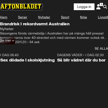
Logga in
Hem
Serier
Nyheter
Sport
Nöje
Livsstil
Brandrisk i rekordvarmt Australien
Nyheter
Säsongens första värmebölja i Australien har på många håll pressat 
termometrarna över 40-strecket och med värmen kommer också ökad 
Se mer
risk för bränder.
Nyheter
•
29.11.20
•
94 sek
SE ALLA
I DAG 06:40
0:47
DAGENS VÄDER
•
I DAG 02:30
Sex dödade i skolskjutning
Så blir vädret där du bor