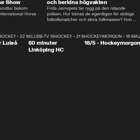
rse Show
och beridna högvakten
rundtur bakom 
Frida Jernspets tar rygg på den ridande 
ternational Horse 
polisen. Hur tränas de egentligen för stökiga 
fotbollsmatcher och stora folkmassor? Hon 
hälsar även på hos beridna högvakten, som 
den här dagen ska byta av högvakten, som 
SHOCKEY
1:00:28
•
22 MAJ
KLUBB-TV ISHOCKEY
vaktar slottet.
1:00:18
•
21 MAJ
HOCKEYMORGON
•
18 MAJ
Plus
r Luleå
60 minuter
18/5 - Hockeymorgo
Linköping HC