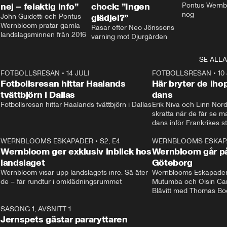
nej – felaktig info”
chock: ”Ingen
Pontus Wernbl
nog
John Guidetti och Pontus 
glädje!?”
Wernbloom pratar gamla 
Rasar efter Neo Jönssons 
landslagsminnen från 2016
varning mot Djurgården
SE ALLA
8
FOTBOLLSRESAN
•
14 JULI
41:35
FOTBOLLSRESAN
•
10
Fotbollsresan hittar Haalands
Här bryter de ih
tvättbjörn i Dallas
dans
Fotbollsresan hittar Haalands tvättbjörn i Dallas
Erik Niva och Linn Nord
skratta när de får se 
dans inför Frankrikes st
VM-kvartsfinalen. 
4
WERNBLOOMS ESKAPADER
•
S2, E4
24:20
WERNBLOOMS ESKAP
Plus
Wernbloom ger exklusiv inblick hos
Wernbloom går på
landslaget
Göteborg
Wernbloom visar upp landslagets inre: Så äter 
Wernblooms Eskapader:
de – får rundtur i omklädningsrummet
Mutumba och Oisin Cant
Blåvitt med Thomas Bo
0
SÄSONG 1, AVSNITT 1
25:12
Jernspets gästar pararyttaren