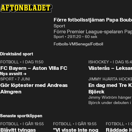
Förre fotbollsstjärnan Papa Boub
Sport
Förre Premier League-spelaren Pap
Sport
•
29.11.20
•
60 sek
Fotbolls-VM
Senegal
Fotboll
Direktsänd sport
FOTBOLL
•
I DAG 11:50
ISHOCKEY
•
I DAG 15:
Plus
Plus
FC Bayern – Aston Villa FC
Västerås – Leksa
Nya avsnitt →
SPORT
•
7 JUNI
16:36
JIMMY HJÄRTA HOCK
Gör löptester med Andreas
En dag med Tre K
Almgren
Björck
Jimmy Wixtröm hänger 
Björck under debuten i
Senaste sportklippen
FOTBOLL
•
I GÅR 19:55
0:29
FOTBOLL
•
I GÅR 19:55
1:56
FOTBOLL
•
I
Blåvitt tvingas
”Vi visste inte nog
Räddade 