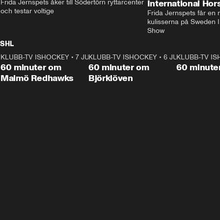
Frida Jernspets åker till Södertörn ryttarcenter 
International Ho
och testar voltige
Frida Jernspets får en 
kulisserna på Sweden In
Show
SHL
KLUBB-TV ISHOCKEY
1:02:53
•
7 JUNI
KLUBB-TV ISHOCKEY
1:00:59
•
6 JUNI
KLUBB-TV I
Plus
Plus
60 minuter om
60 minuter om
60 minute
Malmö Redhawks
Björklöven