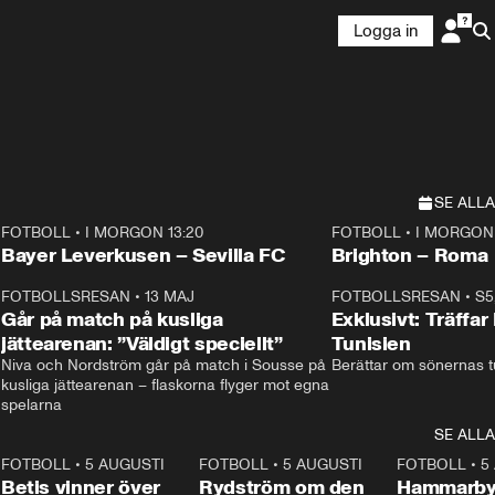
Logga in
SE ALLA
FOTBOLL
•
I MORGON 13:20
FOTBOLL
•
I MORGON 
Plus
Plus
Bayer Leverkusen – Sevilla FC
Brighton – Roma
3
FOTBOLLSRESAN
•
13 MAJ
33:19
FOTBOLLSRESAN
•
S5
Går på match på kusliga
Exklusivt: Träffar
jättearenan: ”Väldigt speciellt”
Tunisien
Niva och Nordström går på match i Sousse på 
Berättar om sönernas tu
kusliga jättearenan – flaskorna flyger mot egna 
spelarna 
SE ALLA
2
FOTBOLL
•
5 AUGUSTI
1:30
FOTBOLL
•
5 AUGUSTI
0:46
FOTBOLL
•
5
Betis vinner över
Rydström om den
Hammarby 