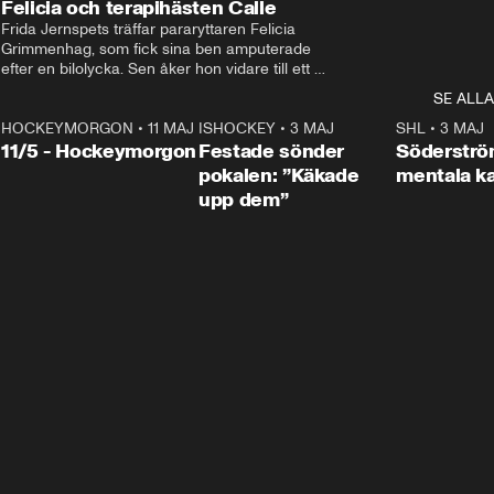
Felicia och terapihästen Calle
Frida Jernspets träffar pararyttaren Felicia 
Grimmenhag, som fick sina ben amputerade 
efter en bilolycka. Sen åker hon vidare till ett 
vård- och omsorgsboende med den 76 
SE ALLA
centimeter höga terapihästen Calle.
HOCKEYMORGON
•
11 MAJ
ISHOCKEY
•
3 MAJ
0:22
SHL
•
3 MAJ
n
11/5 - Hockeymorgon
Festade sönder
Söderströ
pokalen: ”Käkade
mentala 
upp dem”