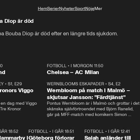
Hem
Serier
Nyheter
Sport
Nöje
Mer
Livsstil
a Diop är död
a Bouba Diop är död efter en längre tids sjukdom.
40
FOTBOLL
•
I MORGON 11:50
Plus
nd
Chelsea – AC Milan
EY
•
S1, E29
17:38
WERNBLOOMS ESKAPADER
•
S4, E2
38:2
ronors Viggo
Wernbloom på match i Malmö –
skjutsar Jansson: ”Färdtjänst”
en dag med Viggo 
Pontus Wernbloom är i Malmö och grottar i det 
 Tre Kronor
skånska självförtroendet med Björn Ranelid, 
går på MFF-match med komikern Simon 
”Chippen” Svensson och hjälper skadade 
stjärnbacken Pontus Jansson hem. 
 GÅR 18:52
2:17
FOTBOLL
•
I GÅR 18:51
2:17
FOTBOLL
•
I GÅR 12:41
0:4
Hammarby i
Göteborg förlorar
Salah anländer till