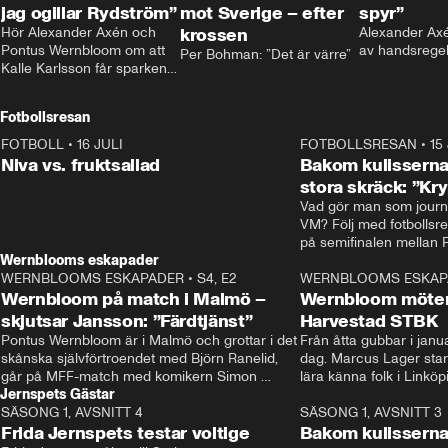
jag ogillar Rydström”
mot Sverige – efter
spyr”
Hör Alexander Axén och 
krossen
Alexander Axén
Pontus Wernbloom om att 
av handsrege
Per Bohman: ”Det är värre”
Kalle Karlsson får sparken 
från Bajen och att Henrik 
Rydström tar över
Fotbollsresan
FOTBOLL
•
16 JULI
0:44
FOTBOLLSRESAN
•
15
Niva vs. fruktsallad
Bakom kulisserna
stora skräck: ”Kr
Vad gör man som journa
VM? Följ med fotbollsr
Wernblooms eskapader
WERNBLOOMS ESKAPADER
•
S4, E2
38:23
WERNBLOOMS ESKAP
Wernbloom på match i Malmö –
Wernbloom möter
skjutsar Jansson: ”Färdtjänst”
Harvestad STBK
Pontus Wernbloom är i Malmö och grottar i det 
Från åtta gubbar i januar
skånska självförtroendet med Björn Ranelid, 
dag. Marcus Lager starta
går på MFF-match med komikern Simon 
lära känna folk i Linköp
Jernspets Gästar
”Chippen” Svensson och hjälper skadade 
STBK en institution – o
SÄSONG 1, AVSNITT 4
stjärnbacken Pontus Jansson hem. 
13:37
rakt in i värmen.
SÄSONG 1, AVSNITT 3
Frida Jernspets testar voltige
Bakom kulissern