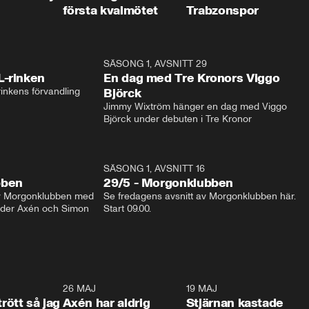
första kvalmötet
Trabzonspor
1:04
SÄSONG 1, AVSNITT 29
17:3
L-rinken
En dag med Tre Kronors Viggo
inkens förvandling
Björck
Jimmy Wixtröm hänger en dag med Viggo 
Björck under debuten i Tre Kronor
SÄSONG 1, AVSNITT 16
bben
29/5 - Morgonklubben
av Morgonklubben med 
Se fredagens avsnitt av Morgonklubben här. 
nder Axén och Simon 
Start 09.00. 
0:30
26 MAJ
0:31
19 MAJ
0:4
trött så jag
Axén har aldrig
Stjärnan kastade