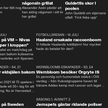
någonsin grillat
Guidettis skor i
 har fått nog 
Alexander Axén påstår att 
poolen
ln
han aldrig någonsin i sitt liv 
John Guidetti om stjärnans 
har grillat
utfall: ”Fick fiska upp”
 JULI
36:52
FOTBOLLSRESAN
•
14 JULI
0:3
 på VM – Nivas
Haaland orsakade raccoonboom
yper i kroppen”
Vi hittade Haalands tvättbjörn! Hur mycket 
hade du betalat för den?
list en matchdag på 
esan bakom kulisserna 
på semifinalen mellan Frankrike och Spanien. 
ADER
•
S4, E1
32:14
WERNBLOOMS ESKAPADER
•
S3, E4
33:1
Plus
 eldsjälen bakom
Wernbloom besöker Örgryte IS
En personlig och humoristisk inblick i ÖIS 
vardag – från frukostgruppens haveri till 
i 2021 till 75 spelare i 
tränare Addes kamp mot cancer och laget 
de ett 35+-lag för att 
som siktar mot Allsvenskan.
ing. Nu är Harvestad 
ch Wernbloom kliver 
14:14
SÄSONG 1, AVSNITT 2
24:5
a på Sweden
Jernspets gästar ridande poliser