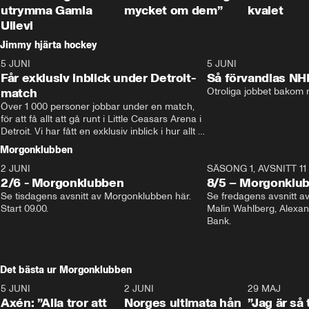
utrymma Gamla
mycket om dem”
kvalet
Ullevi
Jimmy hjärta hockey
5 JUNI
11:14
5 JUNI
Får exklusiv inblick under Detroit-
Så förvandlas NH
match
Otroliga jobbet bakom r
Över 1 000 personer jobbar under en match, 
för att få allt att gå runt i Little Ceasars Arena i 
Detroit. Vi har fått en exklusiv inblick i hur allt 
fungerar inför och under match i världens 
Morgonklubben
bästa hockeyliga
2 JUNI
SÄSONG 1, AVSNITT 11
2/6 - Morgonklubben
8/5 – Morgonklu
Se tisdagens avsnitt av Morgonklubben här. 
Se fredagens avsnitt 
Start 09.00. 
Malin Wahlberg, Alexa
Bank. 
Det bästa ur Morgonklubben
5 JUNI
0:44
2 JUNI
0:26
29 MAJ
Axén: ”Alla tror att
Norges ultimata hån
”Jag är så 