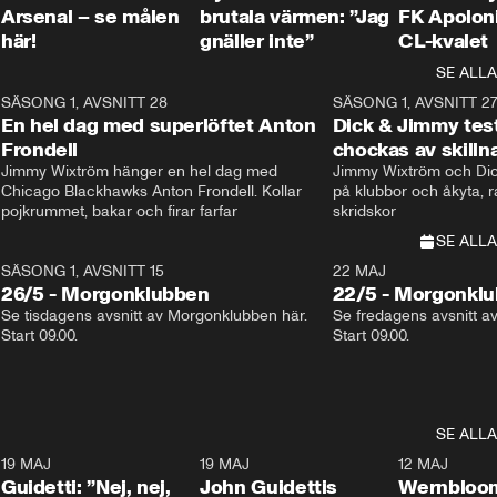
Arsenal – se målen
brutala värmen: ”Jag
FK Apoloni
här!
gnäller inte”
CL-kvalet
SE ALLA
8
SÄSONG 1, AVSNITT 28
20:38
SÄSONG 1, AVSNITT 2
Plus
En hel dag med superlöftet Anton
Dick & Jimmy test
Frondell
chockas av skill
Jimmy Wixtröm hänger en hel dag med 
Jimmy Wixtröm och Dick
Chicago Blackhawks Anton Frondell. Kollar 
på klubbor och åkyta, r
pojkrummet, bakar och firar farfar
skridskor 
SE ALLA
SÄSONG 1, AVSNITT 15
22 MAJ
26/5 - Morgonklubben
22/5 - Morgonkl
Se tisdagens avsnitt av Morgonklubben här. 
Se fredagens avsnitt a
Start 09.00. 
Start 09.00. 
SE ALLA
3
19 MAJ
0:39
19 MAJ
0:34
12 MAJ
Guidetti: ”Nej, nej,
John Guidettis
Wernbloom