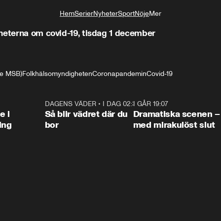
Hem
Serier
Nyheter
Sport
Nöje
Mer
Livsstil
heterna om covid-19, tisdag 1 december
are MSB)
Folkhälsomyndigheten
Coronapandemin
Covid-19
0:47
DAGENS VÄDER
•
I DAG 02:30
1:06
I GÅR 19:07
0:4
e i
Så blir vädret där du
Dramatiska scenen –
ing
bor
med mirakulöst slut