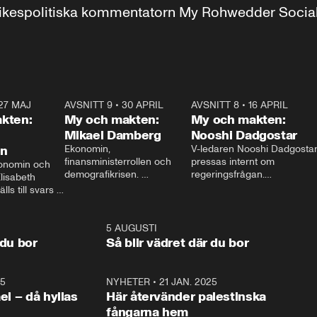
r inrikespolitiska kommentatorn My Rohwedder Soci
27 MAJ
3:51
AVSNITT 9
•
30 APRIL
24:00
AVSNITT 8
•
16 APRIL
25:1
kten:
My och makten:
My och makten:
Mikael Damberg
Nooshi Dadgostar
on
Ekonomin, 
V-ledaren Nooshi Dadgostar
finansministerrollen och 
pressas internt om 
onomin och 
demografikrisen. 
regeringsfrågan.

lisabeth 
Oppositionen ställs till svars 
I Aftonbladets 
ls till svars 
när Socialdemokraternas 
partiledarutfrågning ”My 
stern gästar 
Mikael Damberg gästar My 
och Makten” sätter hon ner 
My och Makten. 
och Makten. 
foten mot kritikerna:

1:06
5 AUGUSTI
1:0
– Vi ställer upp i val. Ska vi 
 du bor
Så blir vädret där du bor
vara med så sitter vi förstås 
25
1:22
NYHETER
•
21 JAN. 2025
0:5
ael – då hyllas
Här återvänder palestinska
fångarna hem