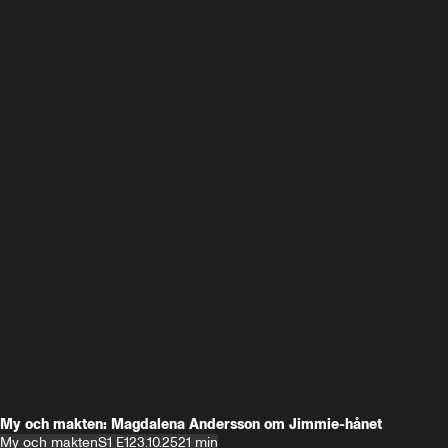
My och makten: Magdalena Andersson om Jimmie-hånet
My och makten
S1 E1
23.10.25
21 min