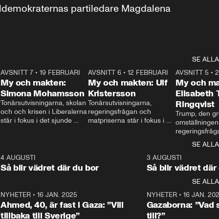
aldemokraternas partiledare Magdalena 
SE ALLA
7
AVSNITT 7
•
19 FEBRUARI
24:30
AVSNITT 6
•
12 FEBRUARI
27:30
AVSNITT 5
•
My och makten:
My och makten: Ulf
My och ma
Simona Mohamsson
Kristersson
Elisabeth
 
Tonårsutvisningarna, skolan 
Tonårsutvisningarna, 
Ringqvist
och och krisen i Liberalerna 
regeringsfrågan och 
Trump, den gr
står i fokus i det sjunde 
matpriserna står i fokus i 
omställningen
avsnittet av ”My och 
det sjätte avsnittet av ”My 
regeringsfråga
makten”. Se när 
och makten”. Se när 
centrum i det 
SE ALLA
Aftonbladets inrikespolitiska 
Aftonbladets inrikespolitiska 
avsnittet av ”
kommentator My 
kommentator My 
6
4 AUGUSTI
1:06
3 AUGUSTI
Makten”. Se nä
Rohwedder ställer 
Rohwedder ställer 
Så blir vädret där du bor
Så blir vädret där
Aftonbladets in
utbildnings- och 
statsminister Ulf Kristersson 
kommentator 
SE ALLA
integrationsminister Simona 
till svars.
Rohwedder stäl
Mohamsson till svars.
Centerpartiets
2
NYHETER
•
16 JAN. 2025
1:01
NYHETER
•
16 JAN. 20
Thand Ring till
Ahmed, 40, är fast i Gaza: ”Vill
Gazaborna: ”Vad s
tillbaka till Sverige”
till?”