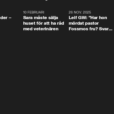
4:24
10 FEBRUARI
4:13
26 NOV. 2025
8:1
der –
Sara måste sälja
Leif GW: ”Har hon
huset för att ha råd
mördat pastor
med veterinären
Fossmos fru? Svar
nej.”