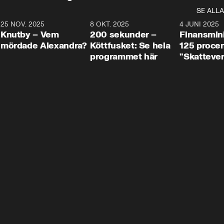
SE ALLA
3
25 NOV. 2025
31:05
8 OKT. 2025
4:29
4 JUNI 2025
Knutby – Vem
200 sekunder –
Finansmin
mördade Alexandra?
Köttfusket: Se hela
125 procent
programmet här
"Skattever
viktig uppg