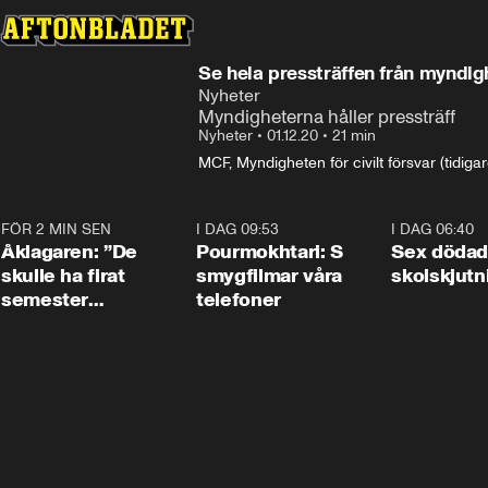
Se hela pressträffen från myndig
Nyheter
Myndigheterna håller pressträff
Nyheter
•
01.12.20
•
21 min
MCF, Myndigheten för civilt försvar (tidig
FÖR 2 MIN SEN
2:02
I DAG 09:53
1:36
I DAG 06:40
Åklagaren: ”De
Pourmokhtari: S
Sex dödad
skulle ha firat
smygfilmar våra
skolskjutn
semester
telefoner
tillsammans”