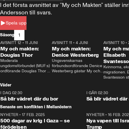
I det första avsnittet av ”My och Makten” ställe
Andersson till svars.
Spela upp
1
Säsong
AVSNITT 12
•
11 JUNI
26:27
AVSNITT 11
•
4 JUNI
23:40
AVSNITT 10
•
My och makten:
My och makten:
My och ma
Douglas Thor
Denice Westerberg
Elisabeth
Moderata 
Ungsvenskarnas 
Svantess
ungdomsförbundet (MUF:s) 
förbundsordförande Denice 
Kvinnorna, ek
ordförande Douglas Thor 
Westerberg gästar My och 
migrationen. E
gästar My och makten. I 
makten. I avsnittet 
Svantesson stäl
avsnittet diskuteras 
diskuteras migrationsfrågan 
när finansmini
Väder
tonårsutvisningarna och hur 
och hur SD ska locka 
Moderaterna ska locka 
kvinnliga väljare. 
I DAG 02:30
1:06
I GÅR 02:30
väljare till valet i höst. 
Så blir vädret där du bor
Så blir vädret där
Senaste om konflikten i Mellanöstern
NYHETER
•
17 FEB. 2025
0:45
NYHETER
•
16 FEB. 20
500 dagar av krig i Gaza – se
Nya vapen till Isr
förödelsen
Trump