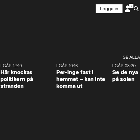
Logga in
SE ALLA
2
I GÅR 12:19
0:45
I GÅR 10:16
1:26
I GÅR 08:20
Här knockas
Per-Inge fast i
Se de nya 
politikern på
hemmet – kan inte
på solen
stranden
komma ut