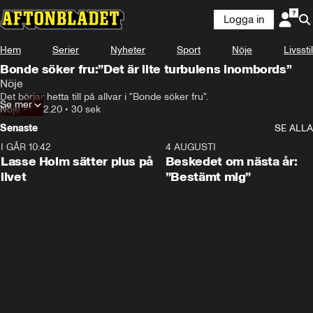
Logga in
Hem
Serier
Nyheter
Sport
Nöje
Livsstil
Bonde söker fru:”Det är lite turbulens inombords”
Nöje
Det börjar hetta till på allvar i "Bonde söker fru".
Se mer
Nöje
•
01.12.20
•
30 sek
Senaste
SE ALLA
I GÅR 10:42
1:04
4 AUGUSTI
Lasse Holm sätter plus på
Beskedet om nästa år:
livet
”Bestämt mig”