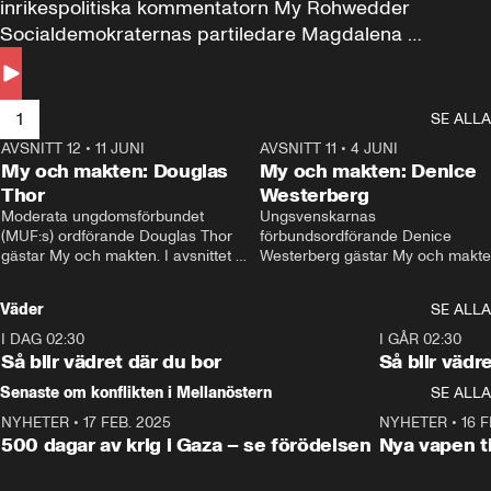
inrikespolitiska kommentatorn My Rohwedder 
Socialdemokraternas partiledare Magdalena 
Andersson till svars.
1
SE ALLA
AVSNITT 12
•
11 JUNI
26:27
AVSNITT 11
•
4 JUNI
2
My och makten: Douglas
My och makten: Denice
Thor
Westerberg
Moderata ungdomsförbundet 
Ungsvenskarnas 
(MUF:s) ordförande Douglas Thor 
förbundsordförande Denice 
gästar My och makten. I avsnittet 
Westerberg gästar My och makten.
diskuteras tonårsutvisningarna och 
avsnittet diskuteras migrationsfrå
hur Moderaterna ska locka väljare till 
och hur SD ska locka kvinnliga 
Väder
SE ALLA
valet i höst. 
väljare. 
I DAG 02:30
1:06
I GÅR 02:30
Så blir vädret där du bor
Så blir vädr
Senaste om konflikten i Mellanöstern
SE ALLA
NYHETER
•
17 FEB. 2025
0:45
NYHETER
•
16 F
500 dagar av krig i Gaza – se förödelsen
Nya vapen ti