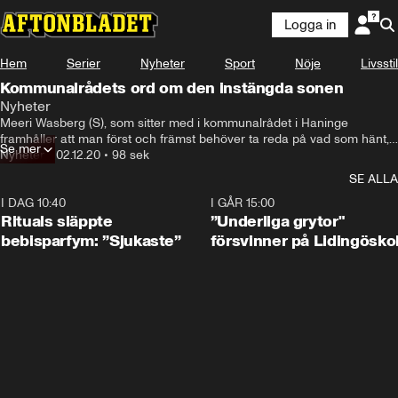
Logga in
Hem
Serier
Nyheter
Sport
Nöje
Livsstil
Kommunalrådets ord om den instängda sonen
Nyheter
Meeri Wasberg (S), som sitter med i kommunalrådet i Haninge 
framhåller att man först och främst behöver ta reda på vad som hänt, 
Se mer
innan man kan analysera hur det kunde gå till. Hon betonar även att 
Nyheter
•
02.12.20
•
98 sek
hon ser väldigt allvarligt på fallet.
SE ALLA
I DAG 10:40
1:01
I GÅR 15:00
Rituals släppte
”Underliga grytor"
bebisparfym: ”Sjukaste”
försvinner på Lidingösko