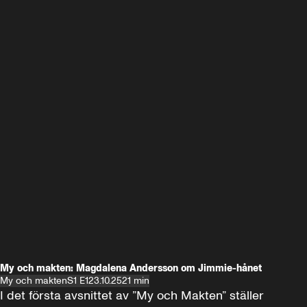
My och makten: Magdalena Andersson om Jimmie-hånet
My och makten
S1 E1
23.10.25
21 min
I det första avsnittet av ”My och Makten” ställer 