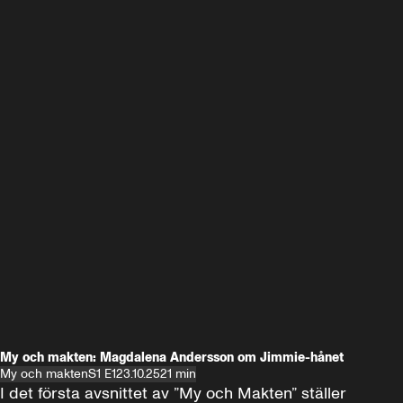
My och makten: Magdalena Andersson om Jimmie-hånet
My och makten
S1 E1
23.10.25
21 min
I det första avsnittet av ”My och Makten” ställer 