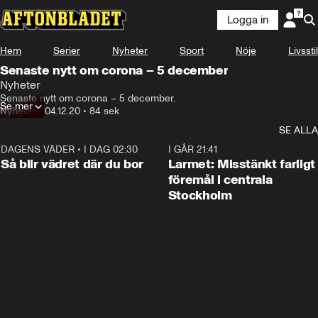
Logga in
Hem
Serier
Nyheter
Sport
Nöje
Livsstil
Senaste nytt om corona – 5 december
Nyheter
Senaste nytt om corona – 5 december.
Se mer
Nyheter
•
04.12.20
•
84 sek
SE ALLA
DAGENS VÄDER
•
I DAG 02:30
1:06
I GÅR 21:41
Så blir vädret där du bor
Larmet: Misstänkt farligt
föremål i centrala
Stockholm