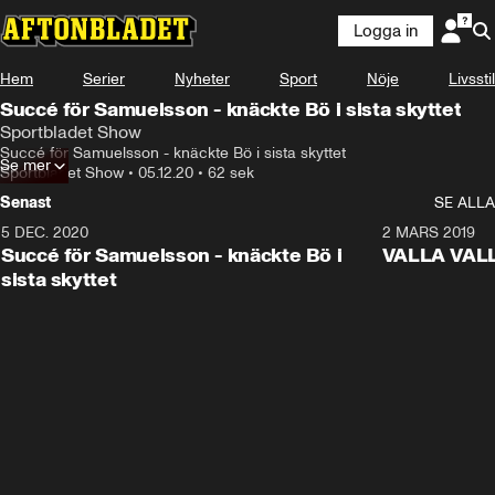
Logga in
Hem
Serier
Nyheter
Sport
Nöje
Livsstil
Succé för Samuelsson - knäckte Bö i sista skyttet
Sportbladet Show
Succé för Samuelsson - knäckte Bö i sista skyttet
Se mer
Sportbladet Show
•
05.12.20
•
62 sek
Senast
SE ALLA
5 DEC. 2020
1:01
2 MARS 2019
Succé för Samuelsson - knäckte Bö i
VALLA VALLA:
sista skyttet