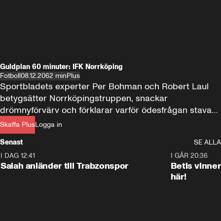
Guldplan 60 minuter: IFK Norrköping
Fotboll
08.12.20
62 min
Plus
Sportbladets experter Per Bohman och Robert Laul 
betygsätter Norrköpingstruppen, snackar 
drömnyförvärv och förklarar varför ödesfrågan stavas 
Peter Hunt
Skaffa Plus
Logga in
Senast
SE ALLA
I DAG 12:41
0:42
I GÅR 20:36
Salah anländer till Trabzonspor
Betis vinne
här!