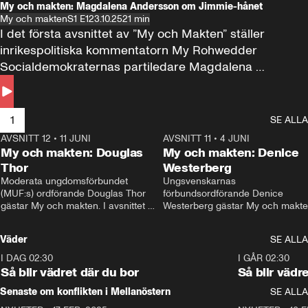
My och makten: Magdalena Andersson om Jimmie-hånet
My och makten
S1 E1
23.10.25
21 min
I det första avsnittet av ”My och Makten” ställer 
inrikespolitiska kommentatorn My Rohwedder 
Socialdemokraternas partiledare Magdalena 
Andersson till svars.
1
SE ALLA
AVSNITT 12
•
11 JUNI
26:27
AVSNITT 11
•
4 JUNI
2
My och makten: Douglas
My och makten: Denice
Thor
Westerberg
Moderata ungdomsförbundet 
Ungsvenskarnas 
(MUF:s) ordförande Douglas Thor 
förbundsordförande Denice 
gästar My och makten. I avsnittet 
Westerberg gästar My och makten.
diskuteras tonårsutvisningarna och 
avsnittet diskuteras migrationsfrå
hur Moderaterna ska locka väljare till 
och hur SD ska locka kvinnliga 
Väder
SE ALLA
valet i höst. 
väljare. 
I DAG 02:30
1:06
I GÅR 02:30
Så blir vädret där du bor
Så blir vädr
Senaste om konflikten i Mellanöstern
SE ALLA