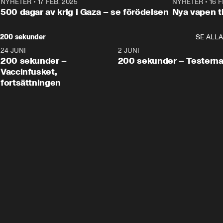
NYHETER
•
17 FEB. 2025
0:45
NYHETER
•
16 F
500 dagar av krig i Gaza – se förödelsen
Nya vapen ti
200 sekunder
SE ALLA
24 JUNI
5:00
2 JUNI
200 sekunder –
200 sekunder – Testern
Vaccinfusket,
fortsättningen