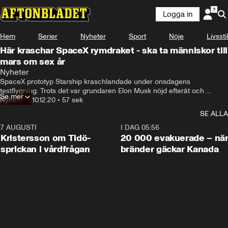
Logga in
Hem
Serier
Nyheter
Sport
Nöje
Livsstil
Här kraschar SpaceX rymdraket - ska ta människor till
mars om sex år
Nyheter
SpaceX prototyp Starship kraschlandade under onsdagens 
testflygning. Trots det var grundaren Elon Musk nöjd efteråt och 
Se mer
twittrade "Mars, here we come".
Nyheter
•
10.12.20
•
57 sek
SE ALLA
7 AUGUSTI
0:42
I DAG 05:56
Kristersson om Tidö-
20 000 evakuerade – nä
sprickan i vårdfrågan
bränder gäckar Kanada