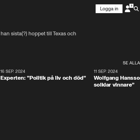
Logga in
han sista(?) hoppet till Texas och 
SE ALLA
8
16 SEP. 2024
0:25
11 SEP. 2024
Experten: ”Politik på liv och död”
Wolfgang Hansson
solklar vinnare”