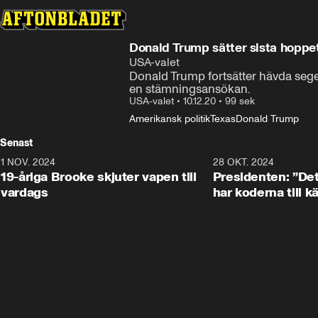
Donald Trump sätter sista hoppet 
USA-valet
Donald Trump fortsätter hävda seger i
en stämningsansökan.
USA-valet
•
10.12.20
•
99 sek
Amerikansk politik
Texas
Donald Trump
Senast
1 NOV. 2024
1:10
28 OKT. 2024
19-åriga Brooke skjuter vapen till
Presidenten: ”De
vardags
har koderna till 