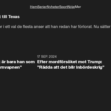
Hem
Serier
Nyheter
Sport
Nöje
Mer
Livsstil
till Texas
 ett val de flesta anser att han redan har förlorat. Nu sätter 
2:18
17 SEP. 2024
1:0
t är bara han som
Efter mordförsöket mot Trump:
kärnvapnen”
”Rädda att det blir inbördeskrig”