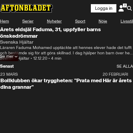
Logga in
Hem
Serier
Nyheter
Sport
Nöje
Livsstil
Årets eldsjäl Faduma, 31, uppfyller barns
önskedrömmar
Svenska Hjältar
Läraren Faduma Mohamed upptäckte att hennes elever hade det tufft 
och bestämde sig för att göra skillnad. I dag hjälper hon barn över hela 
Se mer
Stockholm.
Svenska Hjältar
•
12.12.20
•
4 min
Senast
SE ALLA
23 MARS
1:27
20 FEBRUARI
Bollklubben ökar tryggheten: "Prata med
Här är årets
dina grannar"