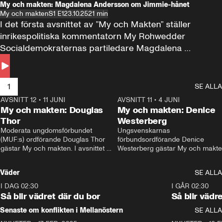
My och makten: Magdalena Andersson om Jimmie-hånet
My och makten
S1 E1
23.10.25
21 min
I det första avsnittet av ”My och Makten” ställer 
inrikespolitiska kommentatorn My Rohwedder 
Socialdemokraternas partiledare Magdalena 
Andersson till svars.
1
SE ALLA
AVSNITT 12
•
11 JUNI
26:27
AVSNITT 11
•
4 JUNI
2
My och makten: Douglas
My och makten: Denice
Thor
Westerberg
Moderata ungdomsförbundet 
Ungsvenskarnas 
(MUF:s) ordförande Douglas Thor 
förbundsordförande Denice 
gästar My och makten. I avsnittet 
Westerberg gästar My och makten.
diskuteras tonårsutvisningarna och 
avsnittet diskuteras migrationsfrå
hur Moderaterna ska locka väljare till 
och hur SD ska locka kvinnliga 
Väder
SE ALLA
valet i höst. 
väljare. 
I DAG 02:30
1:06
I GÅR 02:30
Så blir vädret där du bor
Så blir vädr
Senaste om konflikten i Mellanöstern
SE ALLA