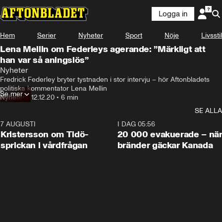
Logga in
Hem
Serier
Nyheter
Sport
Nöje
Livsstil
Lena Mellin om Federleys agerande: ”Märkligt att
han var så aningslös”
Nyheter
Fredrick Federley bryter tystnaden i stor intervju – hör Aftonbladets 
politiska kommentator Lena Mellin
Se mer
Nyheter
•
12.12.20
•
6 min
SE ALLA
7 AUGUSTI
0:42
I DAG 05:56
Kristersson om Tidö-
20 000 evakuerade – nä
sprickan i vårdfrågan
bränder gäckar Kanada