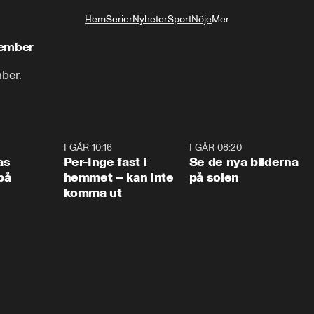
Hem
Serier
Nyheter
Sport
Nöje
Mer
Livsstil
cember
ber.
0:45
I GÅR 10:16
1:26
I GÅR 08:20
0:3
as
Per-Inge fast i
Se de nya bilderna
på
hemmet – kan inte
på solen
komma ut