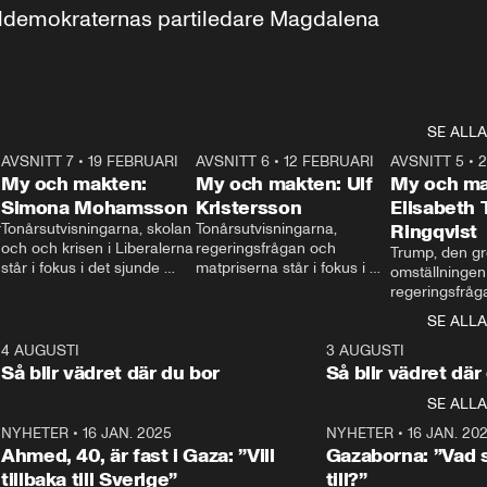
aldemokraternas partiledare Magdalena 
SE ALLA
7
AVSNITT 7
•
19 FEBRUARI
24:30
AVSNITT 6
•
12 FEBRUARI
27:30
AVSNITT 5
•
My och makten:
My och makten: Ulf
My och ma
Simona Mohamsson
Kristersson
Elisabeth
 
Tonårsutvisningarna, skolan 
Tonårsutvisningarna, 
Ringqvist
och och krisen i Liberalerna 
regeringsfrågan och 
Trump, den gr
står i fokus i det sjunde 
matpriserna står i fokus i 
omställningen
avsnittet av ”My och 
det sjätte avsnittet av ”My 
regeringsfråga
makten”. Se när 
och makten”. Se när 
centrum i det 
SE ALLA
Aftonbladets inrikespolitiska 
Aftonbladets inrikespolitiska 
avsnittet av ”
kommentator My 
kommentator My 
6
4 AUGUSTI
1:06
3 AUGUSTI
Makten”. Se nä
Rohwedder ställer 
Rohwedder ställer 
Så blir vädret där du bor
Så blir vädret där
Aftonbladets in
utbildnings- och 
statsminister Ulf Kristersson 
kommentator 
SE ALLA
integrationsminister Simona 
till svars.
Rohwedder stäl
Mohamsson till svars.
Centerpartiets
2
NYHETER
•
16 JAN. 2025
1:01
NYHETER
•
16 JAN. 20
Thand Ring till
Ahmed, 40, är fast i Gaza: ”Vill
Gazaborna: ”Vad s
tillbaka till Sverige”
till?”