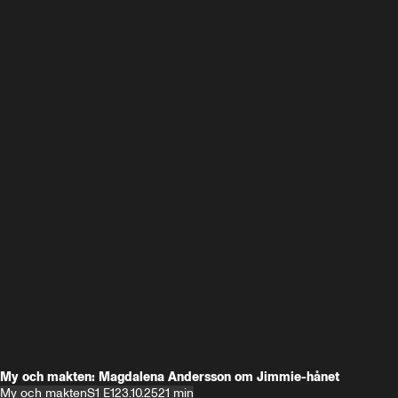
My och makten: Magdalena Andersson om Jimmie-hånet
My och makten
S1 E1
23.10.25
21 min