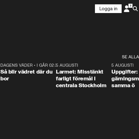
Logga in
SE ALLA
1
DAGENS VÄDER
•
I GÅR 02:30
1:06
5 AUGUSTI
0:35
5 AUGUSTI
Så blir vädret där du
Larmet: Misstänkt
Uppgifter:
bor
farligt föremål i
gärningsm
centrala Stockholm
samma ö