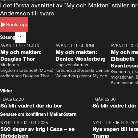
I det första avsnittet av ”My och Makten” ställe
Andersson till svars.
Spela upp
1
Säsong
AVSNITT 12
•
11 JUNI
26:27
AVSNITT 11
•
4 JUNI
23:40
AVSNITT 10
•
My och makten:
My och makten:
My och ma
Douglas Thor
Denice Westerberg
Elisabeth
Moderata 
Ungsvenskarnas 
Svantess
ungdomsförbundet (MUF:s) 
förbundsordförande Denice 
Kvinnorna, ek
ordförande Douglas Thor 
Westerberg gästar My och 
migrationen. E
gästar My och makten. I 
makten. I avsnittet 
Svantesson stäl
avsnittet diskuteras 
diskuteras migrationsfrågan 
när finansmini
Väder
tonårsutvisningarna och hur 
och hur SD ska locka 
Moderaterna ska locka 
kvinnliga väljare. 
I DAG 02:30
1:06
I GÅR 02:30
väljare till valet i höst. 
Så blir vädret där du bor
Så blir vädret där
Senaste om konflikten i Mellanöstern
NYHETER
•
17 FEB. 2025
0:45
NYHETER
•
16 FEB. 20
500 dagar av krig i Gaza – se
Nya vapen till Isr
förödelsen
Trump