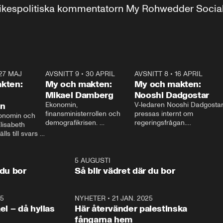
r inrikespolitiska kommentatorn My Rohwedder Soci
27 MAJ
3:51
AVSNITT 9
•
30 APRIL
24:00
AVSNITT 8
•
16 APRIL
25:1
kten:
My och makten:
My och makten:
Mikael Damberg
Nooshi Dadgostar
on
Ekonomin, 
V-ledaren Nooshi Dadgostar
finansministerrollen och 
pressas internt om 
onomin och 
demografikrisen. 
regeringsfrågan.

lisabeth 
Oppositionen ställs till svars 
I Aftonbladets 
ls till svars 
när Socialdemokraternas 
partiledarutfrågning ”My 
stern gästar 
Mikael Damberg gästar My 
och Makten” sätter hon ner 
My och Makten. 
och Makten. 
foten mot kritikerna:

1:06
5 AUGUSTI
1:0
– Vi ställer upp i val. Ska vi 
 du bor
Så blir vädret där du bor
vara med så sitter vi förstås 
25
1:22
NYHETER
•
21 JAN. 2025
0:5
ael – då hyllas
Här återvänder palestinska
fångarna hem