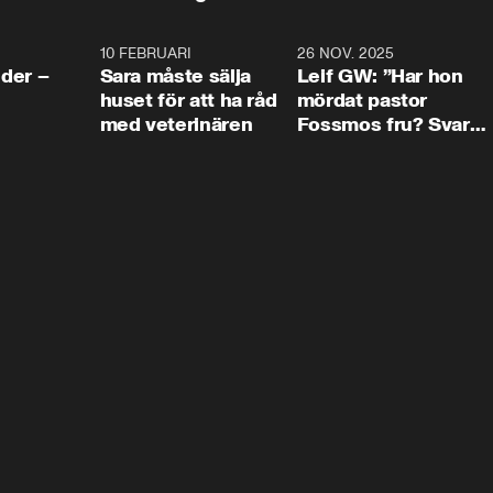
4:24
10 FEBRUARI
4:13
26 NOV. 2025
8:1
der –
Sara måste sälja
Leif GW: ”Har hon
huset för att ha råd
mördat pastor
med veterinären
Fossmos fru? Svar
nej.”