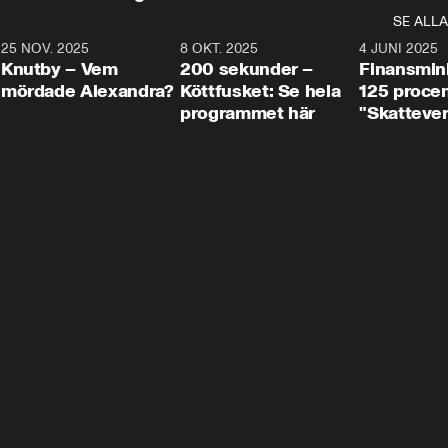
SE ALLA
3
25 NOV. 2025
31:05
8 OKT. 2025
4:29
4 JUNI 2025
Knutby – Vem
200 sekunder –
Finansmin
mördade Alexandra?
Köttfusket: Se hela
125 procent
programmet här
"Skattever
viktig uppg