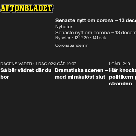
Senaste nytt om corona – 13 de
Nyheter
Senaste nytt om corona – 13 decem
Nyheter
•
12.12.20
•
141 sek
Coronapandemin
DAGENS VÄDER
•
I DAG 02:30
1:06
I GÅR 19:07
0:42
I GÅR 12:19
Så blir vädret där du
Dramatiska scenen –
Här knock
bor
med mirakulöst slut
politikern 
stranden