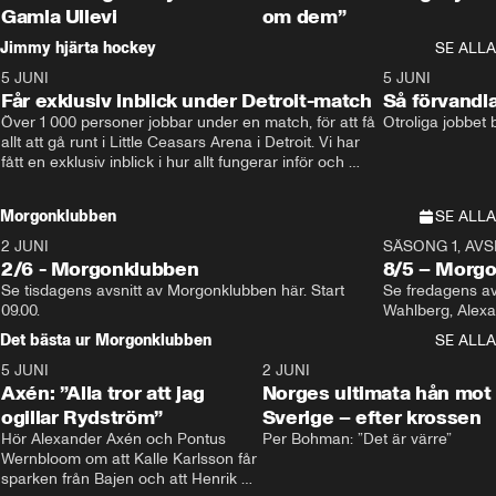
Gamla Ullevi
om dem”
Jimmy hjärta hockey
SE ALLA
5 JUNI
11:14
5 JUNI
Får exklusiv inblick under Detroit-match
Så förvandl
Över 1 000 personer jobbar under en match, för att få 
Otroliga jobbet
allt att gå runt i Little Ceasars Arena i Detroit. Vi har 
fått en exklusiv inblick i hur allt fungerar inför och 
under match i världens bästa hockeyliga
Morgonklubben
SE ALLA
2 JUNI
SÄSONG 1, AVSN
2/6 - Morgonklubben
8/5 – Morg
Se tisdagens avsnitt av Morgonklubben här. Start 
Se fredagens av
09.00. 
Det bästa ur Morgonklubben
SE ALLA
5 JUNI
0:44
2 JUNI
Axén: ”Alla tror att jag
Norges ultimata hån mot
ogillar Rydström”
Sverige – efter krossen
Hör Alexander Axén och Pontus 
Per Bohman: ”Det är värre”
Wernbloom om att Kalle Karlsson får 
sparken från Bajen och att Henrik 