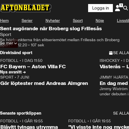
Logga in
Hem
Serier
Nyheter
Sport
Nöje
Livsstil
Sent avgörande när Broberg slog Frillesås
Sport
Se höjdpunkterna från elitseriemötet mellan Frillesås och Broberg
Se mer
Sport
•
13.12.20
•
107 sek
Direktsänd sport
SE ALLA
FOTBOLL
•
I DAG 11:50
ISHOCKEY
•
I 
Plus
Plus
FC Bayern – Aston Villa FC
Västerås – 
Nya avsnitt →
SPORT
•
7 JUNI
16:36
JIMMY HJÄRTA
Gör löptester med Andreas Almgren
En dag med 
Jimmy Wixtröm 
under debuten i
Senaste sportklippen
SE ALLA
FOTBOLL
•
I GÅR 19:55
0:29
FOTBOLL
•
I GÅR 19:55
Blåvitt tvingas utrymma
”Vi visste inte nog mycke