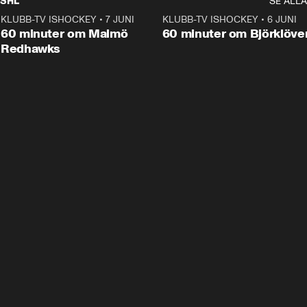
SHL
SE ALLA
KLUBB-TV ISHOCKEY
•
7 JUNI
1:02:53
KLUBB-TV ISHOCKEY
•
6 JUNI
1:0
Plus
60 minuter om Malmö
60 minuter om Björklöve
Redhawks