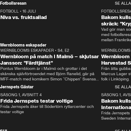
Rydström tar över
Fotbollsresan
SE ALLA
FOTBOLL
•
16 JULI
0:44
FOTBOLLSRES
Niva vs. fruktsallad
Bakom kulis
skräck: ”Kry
Vad gör man som
med fotbollsres
Wernblooms eskapader
WERNBLOOMS ESKAPADER
•
S4, E2
38:23
WERNBLOOMS 
Wernbloom på match i Malmö – skjutsar
Wernbloom 
Jansson: ”Färdtjänst”
Harvestad 
Pontus Wernbloom är i Malmö och grottar i det 
Från åtta gubbar 
skånska självförtroendet med Björn Ranelid, går på 
Marcus Lager sta
MFF-match med komikern Simon ”Chippen” Svensson 
folk i Linköping
och hjälper skadade stjärnbacken Pontus Jansson 
och Wernbloom kl
Jernspets Gästar
SE ALLA
hem. 
SÄSONG 1, AVSNITT 4
13:37
SÄSONG 1, AVS
Frida Jernspets testar voltige
Bakom kuli
Frida Jernspets åker till Södertörn ryttarcenter och 
Internation
testar voltige
Frida Jernspets 
Sweden Interna