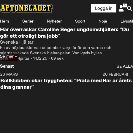
Logga in
Hem
Serier
Nyheter
Sport
Nöje
Livsstil
Här överraskar Caroline Seger ungdomshjälten: "Du
gör ett otroligt bra jobb"
Svenska Hjältar
En av höjdpunkterna i december varje år är den varma och 
stjärnspäckade Svenska hjältar-galan. Vanligtvis hyllas 
Se mer
vardagshjältarna uppe på scen men i år möts istället hjältarna och 
Svenska Hjältar
•
14.12.20
•
89 sek
juryn på en rad olika platser i Sverige. Svenska hjältar-galan sänds den 
Senast
SE ALLA
17 december kl 20.00 och går att se på Aftonbladet, TV3, Viaplay och 
Viafree.
23 MARS
1:27
20 FEBRUARI
Bollklubben ökar tryggheten: "Prata med
Här är årets
dina grannar"