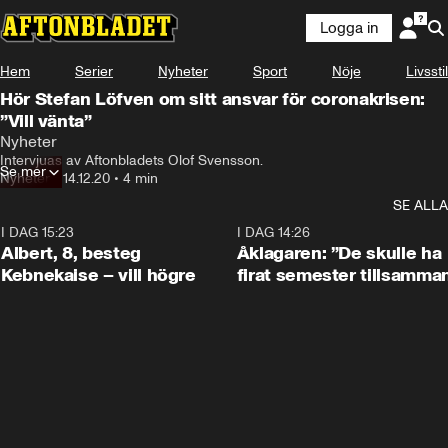
Logga in
Hem
Serier
Nyheter
Sport
Nöje
Livsstil
Hör Stefan Löfven om sitt ansvar för coronakrisen:
”Vill vänta”
Nyheter
Intervjuas av Aftonbladets Olof Svensson.
Se mer
Nyheter
•
14.12.20
•
4 min
SE ALLA
I DAG 15:23
0:54
I DAG 14:26
Albert, 8, besteg
Åklagaren: ”De skulle ha
Kebnekaise – vill högre
firat semester tillsamma