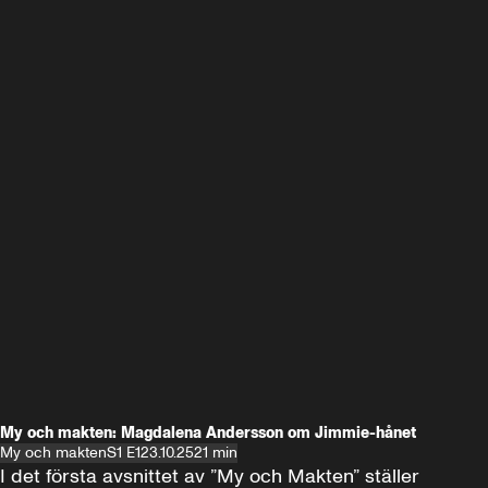
My och makten: Magdalena Andersson om Jimmie-hånet
My och makten
S1 E1
23.10.25
21 min
I det första avsnittet av ”My och Makten” ställer 