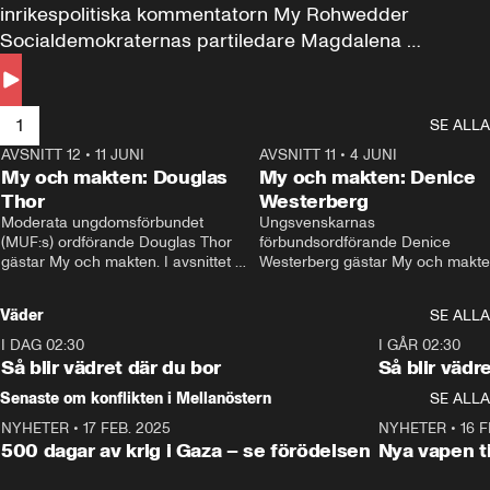
inrikespolitiska kommentatorn My Rohwedder 
Socialdemokraternas partiledare Magdalena 
Andersson till svars.
1
SE ALLA
AVSNITT 12
•
11 JUNI
26:27
AVSNITT 11
•
4 JUNI
2
My och makten: Douglas
My och makten: Denice
Thor
Westerberg
Moderata ungdomsförbundet 
Ungsvenskarnas 
(MUF:s) ordförande Douglas Thor 
förbundsordförande Denice 
gästar My och makten. I avsnittet 
Westerberg gästar My och makten.
diskuteras tonårsutvisningarna och 
avsnittet diskuteras migrationsfrå
hur Moderaterna ska locka väljare till 
och hur SD ska locka kvinnliga 
Väder
SE ALLA
valet i höst. 
väljare. 
I DAG 02:30
1:06
I GÅR 02:30
Så blir vädret där du bor
Så blir vädr
Senaste om konflikten i Mellanöstern
SE ALLA
NYHETER
•
17 FEB. 2025
0:45
NYHETER
•
16 F
500 dagar av krig i Gaza – se förödelsen
Nya vapen ti