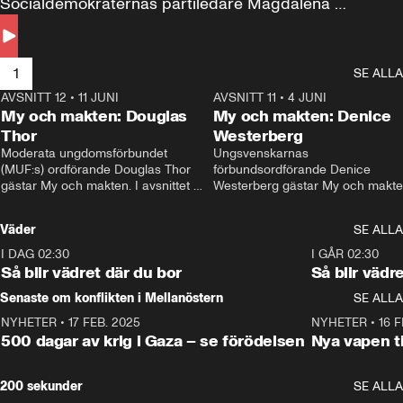
Socialdemokraternas partiledare Magdalena 
Andersson till svars.
1
SE ALLA
AVSNITT 12
•
11 JUNI
26:27
AVSNITT 11
•
4 JUNI
2
My och makten: Douglas
My och makten: Denice
Thor
Westerberg
Moderata ungdomsförbundet 
Ungsvenskarnas 
(MUF:s) ordförande Douglas Thor 
förbundsordförande Denice 
gästar My och makten. I avsnittet 
Westerberg gästar My och makten.
diskuteras tonårsutvisningarna och 
avsnittet diskuteras migrationsfrå
hur Moderaterna ska locka väljare till 
och hur SD ska locka kvinnliga 
Väder
SE ALLA
valet i höst. 
väljare. 
I DAG 02:30
1:06
I GÅR 02:30
Så blir vädret där du bor
Så blir vädr
Senaste om konflikten i Mellanöstern
SE ALLA
NYHETER
•
17 FEB. 2025
0:45
NYHETER
•
16 F
500 dagar av krig i Gaza – se förödelsen
Nya vapen ti
200 sekunder
SE ALLA