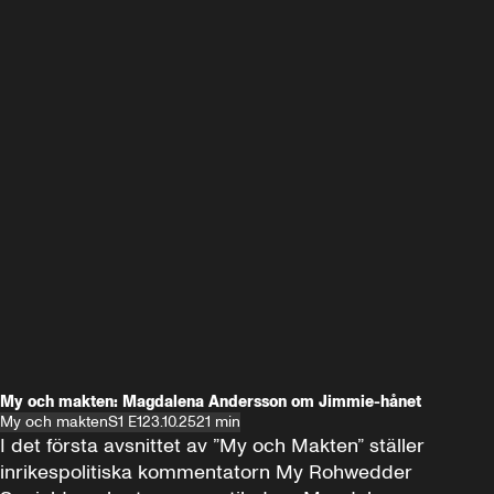
My och makten: Magdalena Andersson om Jimmie-hånet
My och makten
S1 E1
23.10.25
21 min
I det första avsnittet av ”My och Makten” ställer 
inrikespolitiska kommentatorn My Rohwedder 