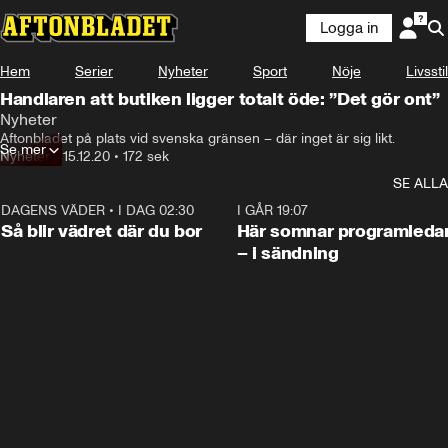
Logga in
Hem
Serier
Nyheter
Sport
Nöje
Livsstil
Handlaren att butiken ligger totalt öde: ”Det gör ont”
Nyheter
Aftonbladet på plats vid svenska gränsen – där inget är sig likt.
Se mer
Nyheter
•
15.12.20
•
172 sek
SE ALLA
DAGENS VÄDER
•
I DAG 02:30
1:06
I GÅR 19:07
Så blir vädret där du bor
Här somnar programleda
– i sändning