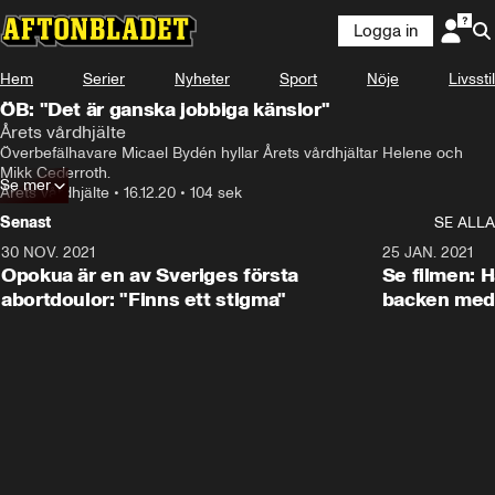
Logga in
Hem
Serier
Nyheter
Sport
Nöje
Livsstil
ÖB: "Det är ganska jobbiga känslor"
Årets vårdhjälte
Överbefälhavare Micael Bydén hyllar Årets vårdhjältar Helene och 
Mikk Cederroth.
Se mer
Årets vårdhjälte
•
16.12.20
•
104 sek
Senast
SE ALLA
30 NOV. 2021
1:29
25 JAN. 2021
Opokua är en av Sveriges första
Se filmen: H
abortdoulor: "Finns ett stigma"
backen med