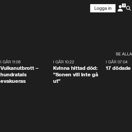
Logga in
SE ALLA
4
I GÅR 11:08
0:27
I GÅR 10:22
1:12
I GÅR 07:04
Vulkanutbrott –
Kvinna hittad död:
17 dödade 
hundratals
”Sonen vill inte gå
evakueras
ut”