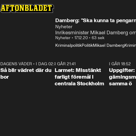
Damberg: "Ska kunna ta pengarna
Nyheter
Inrikesminister Mikael Damberg o
Nyheter
•
17.12.20
•
63 sek
Kriminalpolitik
Politik
Mikael Damberg
Krimin
DAGENS VÄDER
•
I DAG 02:30
1:06
I GÅR 21:41
0:35
I GÅR 18:52
Så blir vädret där du
Larmet: Misstänkt
Uppgifter:
bor
farligt föremål i
gärningsm
centrala Stockholm
samma ö