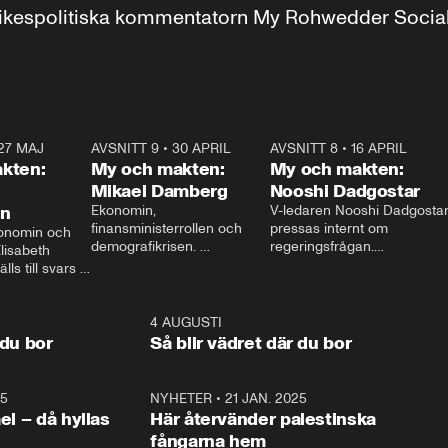
r inrikespolitiska kommentatorn My Rohwedder Soci
27 MAJ
3:51
AVSNITT 9
•
30 APRIL
24:00
AVSNITT 8
•
16 APRIL
25:1
kten:
My och makten:
My och makten:
Mikael Damberg
Nooshi Dadgostar
on
Ekonomin, 
V-ledaren Nooshi Dadgostar
finansministerrollen och 
pressas internt om 
onomin och 
demografikrisen. 
regeringsfrågan.

lisabeth 
Oppositionen ställs till svars 
I Aftonbladets 
ls till svars 
när Socialdemokraternas 
partiledarutfrågning ”My 
stern gästar 
Mikael Damberg gästar My 
och Makten” sätter hon ner 
My och Makten. 
och Makten. 
foten mot kritikerna:

1:06
4 AUGUSTI
1:0
– Vi ställer upp i val. Ska vi 
 du bor
Så blir vädret där du bor
vara med så sitter vi förstås 
25
1:22
NYHETER
•
21 JAN. 2025
0:5
ael – då hyllas
Här återvänder palestinska
fångarna hem