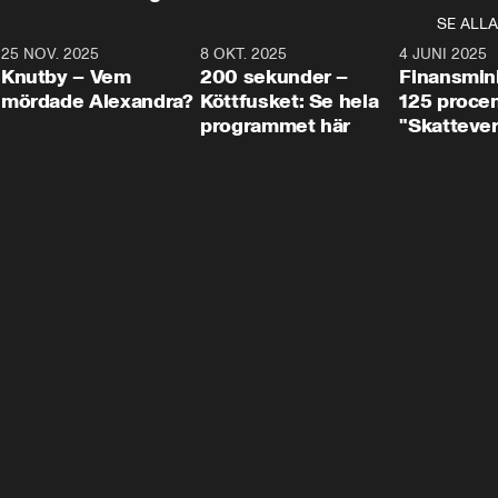
SE ALLA
3
25 NOV. 2025
31:05
8 OKT. 2025
4:29
4 JUNI 2025
Knutby – Vem
200 sekunder –
Finansmin
mördade Alexandra?
Köttfusket: Se hela
125 procent
programmet här
"Skattever
viktig uppg