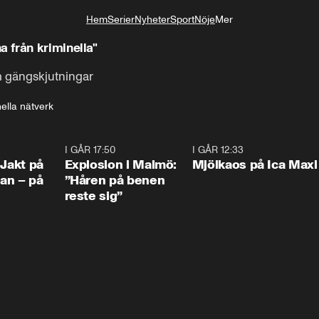
Hem
Serier
Nyheter
Sport
Nöje
Mer
Livsstil
 från kriminella"
m gängskjutningar
ella nätverk
0:33
I GÅR 17:50
1:10
I GÅR 12:33
0:2
 Jakt på
Explosion i Malmö:
Mjölkaos på Ica Maxi
an – på
”Håren på benen
reste sig”