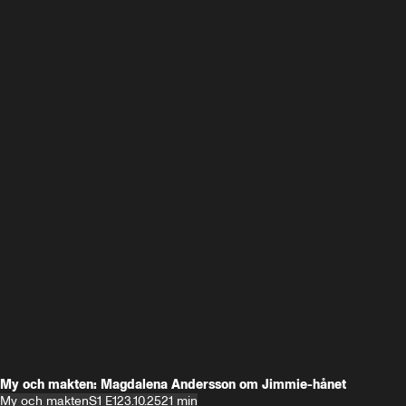
My och makten: Magdalena Andersson om Jimmie-hånet
My och makten
S1 E1
23.10.25
21 min