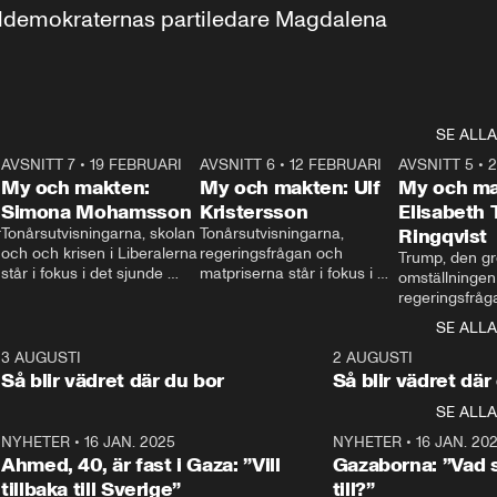
aldemokraternas partiledare Magdalena 
SE ALLA
7
AVSNITT 7
•
19 FEBRUARI
24:30
AVSNITT 6
•
12 FEBRUARI
27:30
AVSNITT 5
•
My och makten:
My och makten: Ulf
My och ma
Simona Mohamsson
Kristersson
Elisabeth
 
Tonårsutvisningarna, skolan 
Tonårsutvisningarna, 
Ringqvist
och och krisen i Liberalerna 
regeringsfrågan och 
Trump, den gr
står i fokus i det sjunde 
matpriserna står i fokus i 
omställningen
avsnittet av ”My och 
det sjätte avsnittet av ”My 
regeringsfråga
makten”. Se när 
och makten”. Se när 
centrum i det 
SE ALLA
Aftonbladets inrikespolitiska 
Aftonbladets inrikespolitiska 
avsnittet av ”
kommentator My 
kommentator My 
6
3 AUGUSTI
1:06
2 AUGUSTI
Makten”. Se nä
Rohwedder ställer 
Rohwedder ställer 
Så blir vädret där du bor
Så blir vädret där
Aftonbladets in
utbildnings- och 
statsminister Ulf Kristersson 
kommentator 
SE ALLA
integrationsminister Simona 
till svars.
Rohwedder stäl
Mohamsson till svars.
Centerpartiets
2
NYHETER
•
16 JAN. 2025
1:01
NYHETER
•
16 JAN. 20
Thand Ring till
Ahmed, 40, är fast i Gaza: ”Vill
Gazaborna: ”Vad s
tillbaka till Sverige”
till?”