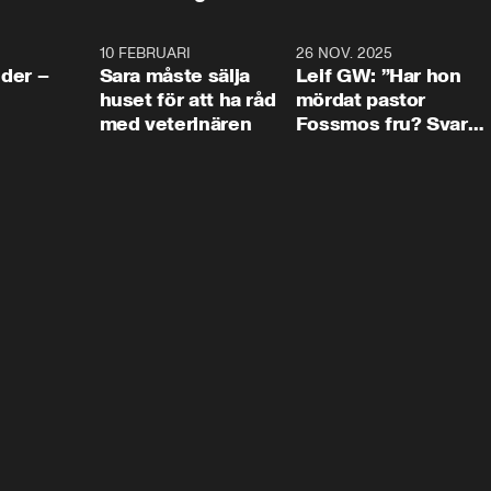
4:24
10 FEBRUARI
4:13
26 NOV. 2025
8:1
der –
Sara måste sälja
Leif GW: ”Har hon
huset för att ha råd
mördat pastor
med veterinären
Fossmos fru? Svar
nej.”