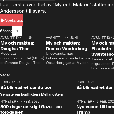
I det första avsnittet av ”My och Makten” ställe
Andersson till svars.
Spela upp
1
Säsong
AVSNITT 12
•
11 JUNI
26:27
AVSNITT 11
•
4 JUNI
23:40
AVSNITT 10
•
My och makten:
My och makten:
My och ma
Douglas Thor
Denice Westerberg
Elisabeth
Moderata 
Ungsvenskarnas 
Svantess
ungdomsförbundet (MUF:s) 
förbundsordförande Denice 
Kvinnorna, ek
ordförande Douglas Thor 
Westerberg gästar My och 
migrationen. E
gästar My och makten. I 
makten. I avsnittet 
Svantesson stäl
avsnittet diskuteras 
diskuteras migrationsfrågan 
när finansmini
Väder
tonårsutvisningarna och hur 
och hur SD ska locka 
Moderaterna ska locka 
kvinnliga väljare. 
I DAG 02:30
1:06
I GÅR 02:30
väljare till valet i höst. 
Så blir vädret där du bor
Så blir vädret där
Senaste om konflikten i Mellanöstern
NYHETER
•
17 FEB. 2025
0:45
NYHETER
•
16 FEB. 20
500 dagar av krig i Gaza – se
Nya vapen till Isr
förödelsen
Trump