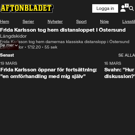
Logga in
Hem
Serier
Nyheter
Sport
Nöje
Livsstil
Frida Karlsson tog hem distansloppet i Östersund
Längdskidor
Frida Karlsson tog hem damernas klassiska distanslopp i Östersund
Se mer
Längdskidor
•
17.12.20
•
55 sek
Senast
SE ALLA
19 MARS
0:26
16 MARS
Frida Karlsson öppnar för fortsättning:
Svahn: ”Hur 
”en omförhandling med mig själv”
diskussion?