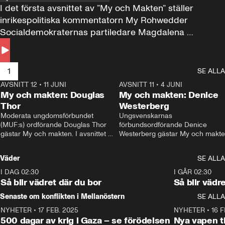
I det första avsnittet av ”My och Makten” ställer 
inrikespolitiska kommentatorn My Rohwedder 
Socialdemokraternas partiledare Magdalena 
Andersson till svars.
1
SE ALLA
AVSNITT 12
•
11 JUNI
26:27
AVSNITT 11
•
4 JUNI
2
My och makten: Douglas
My och makten: Denice
Thor
Westerberg
Moderata ungdomsförbundet 
Ungsvenskarnas 
(MUF:s) ordförande Douglas Thor 
förbundsordförande Denice 
gästar My och makten. I avsnittet 
Westerberg gästar My och makten.
diskuteras tonårsutvisningarna och 
avsnittet diskuteras migrationsfrå
hur Moderaterna ska locka väljare till 
och hur SD ska locka kvinnliga 
Väder
SE ALLA
valet i höst. 
väljare. 
I DAG 02:30
1:06
I GÅR 02:30
Så blir vädret där du bor
Så blir vädr
Senaste om konflikten i Mellanöstern
SE ALLA
NYHETER
•
17 FEB. 2025
0:45
NYHETER
•
16 F
500 dagar av krig i Gaza – se förödelsen
Nya vapen ti