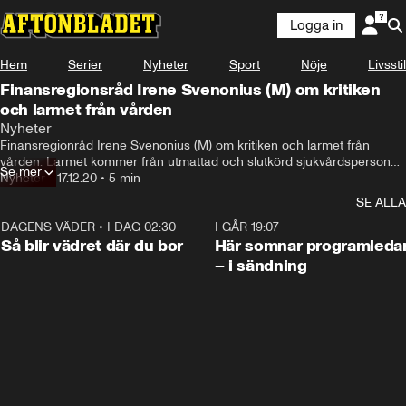
Logga in
Hem
Serier
Nyheter
Sport
Nöje
Livsstil
Finansregionsråd Irene Svenonius (M) om kritiken
och larmet från vården
Nyheter
Finansregionråd Irene Svenonius (M) om kritiken och larmet från 
vården. Larmet kommer från utmattad och slutkörd sjukvårdspersonal. 
Se mer
Personalen räcker inte till i covid-vården. Så nu flyttas  personal från 
Nyheter
•
17.12.20
•
5 min
barnsjukvården till covid-vården. Region Stockholm vädjar till privata 
SE ALLA
vårdgivare om att låna ut personal till den hårt pressade 
akutsjukvården. Irene Svenonius svarar på varför det inte finns 
DAGENS VÄDER
•
I DAG 02:30
1:06
I GÅR 19:07
inskrivet i avtalen med vårdföretagen att ställa upp med personal.
Så blir vädret där du bor
Här somnar programleda
– i sändning