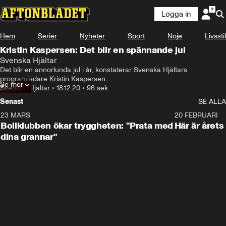
Logga in
Hem
Serier
Nyheter
Sport
Nöje
Livsstil
Kristin Kaspersen: Det blir en spännande jul
Svenska Hjältar
Det blir en annorlunda jul i år, konstaterar Svenska Hjältars 
programledare Kristin Kaspersen.

Se mer
– Jag vet inte ens vad jag gör i jul, så är det. Men jag kan också känna 
Svenska Hjältar
•
18.12.20
•
96 sek
att det gör ju också julen lite mer spännande för man har inga 
Senast
SE ALLA
förväntningar, säger hon och ler.
23 MARS
1:27
20 FEBRUARI
Bollklubben ökar tryggheten: "Prata med
Här är årets
dina grannar"