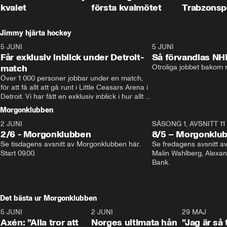
kvalet
första kvalmötet
Trabzonsp
Jimmy hjärta hockey
5 JUNI
11:14
5 JUNI
Får exklusiv inblick under Detroit-
Så förvandlas NH
match
Otroliga jobbet bakom r
Över 1 000 personer jobbar under en match, 
för att få allt att gå runt i Little Ceasars Arena i 
Detroit. Vi har fått en exklusiv inblick i hur allt 
fungerar inför och under match i världens 
Morgonklubben
bästa hockeyliga
2 JUNI
SÄSONG 1, AVSNITT 11
2/6 - Morgonklubben
8/5 – Morgonklu
Se tisdagens avsnitt av Morgonklubben här. 
Se fredagens avsnitt 
Start 09.00. 
Malin Wahlberg, Alexa
Bank. 
Det bästa ur Morgonklubben
5 JUNI
0:44
2 JUNI
0:26
29 MAJ
Axén: ”Alla tror att
Norges ultimata hån
”Jag är så 