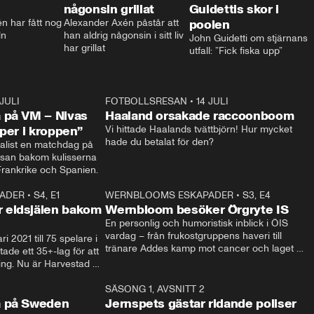
någonsin grillat
Guidettis skor i
 har fått nog 
Alexander Axén påstår att 
poolen
ln
han aldrig någonsin i sitt liv 
John Guidetti om stjärnans 
har grillat
utfall: ”Fick fiska upp”
 JULI
36:52
FOTBOLLSRESAN
•
14 JULI
0:3
 på VM – Nivas
Haaland orsakade raccoonboom
yper i kroppen”
Vi hittade Haalands tvättbjörn! Hur mycket 
hade du betalat för den?
list en matchdag på 
esan bakom kulisserna 
på semifinalen mellan Frankrike och Spanien. 
ADER
•
S4, E1
32:14
WERNBLOOMS ESKAPADER
•
S3, E4
33:1
Plus
 eldsjälen bakom
Wernbloom besöker Örgryte IS
En personlig och humoristisk inblick i ÖIS 
vardag – från frukostgruppens haveri till 
i 2021 till 75 spelare i 
tränare Addes kamp mot cancer och laget 
de ett 35+-lag för att 
som siktar mot Allsvenskan.
ing. Nu är Harvestad 
ch Wernbloom kliver 
14:14
SÄSONG 1, AVSNITT 2
24:5
a på Sweden
Jernspets gästar ridande poliser