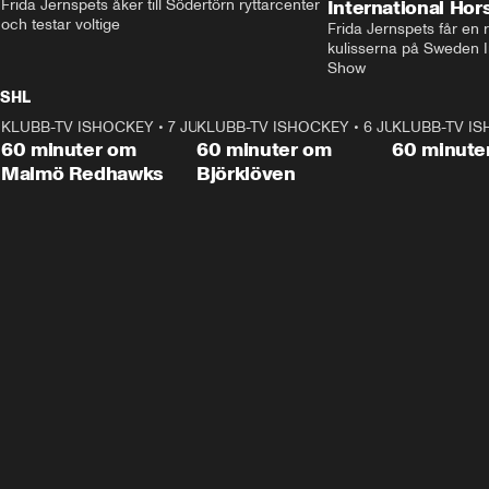
Frida Jernspets åker till Södertörn ryttarcenter 
International Ho
och testar voltige
Frida Jernspets får en 
kulisserna på Sweden In
Show
SHL
KLUBB-TV ISHOCKEY
1:02:53
•
7 JUNI
KLUBB-TV ISHOCKEY
1:00:59
•
6 JUNI
KLUBB-TV I
Plus
Plus
60 minuter om
60 minuter om
60 minute
Malmö Redhawks
Björklöven