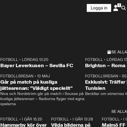
Logga in
SE ALLA
FOTBOLL
•
LÖRDAG 13:20
FOTBOLL
•
LÖRDAG 13
Plus
Plus
Bayer Leverkusen – Sevilla FC
Brighton – Roma
3
FOTBOLLSRESAN
•
13 MAJ
33:19
FOTBOLLSRESAN
•
S5
Går på match på kusliga
Exklusivt: Träffar
jättearenan: ”Väldigt speciellt”
Tunisien
Niva och Nordström går på match i Sousse på 
Berättar om sönernas tu
kusliga jättearenan – flaskorna flyger mot egna 
spelarna 
SE ALLA
6
FOTBOLL
•
I GÅR 15:25
1:31
FOTBOLL
•
I GÅR 13:28
0:22
FOTBOLL
•
I 
Hammarby kör över
Vilda bilderna på
Malmö FF 