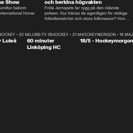
rse Show
och beridna högvakten
rundtur bakom 
Frida Jernspets tar rygg på den ridande 
ternational Horse 
polisen. Hur tränas de egentligen för stökiga 
fotbollsmatcher och stora folkmassor? Hon 
hälsar även på hos beridna högvakten, som 
den här dagen ska byta av högvakten, som 
SHOCKEY
1:00:28
•
22 MAJ
KLUBB-TV ISHOCKEY
vaktar slottet.
1:00:18
•
21 MAJ
HOCKEYMORGON
•
18 MAJ
Plus
r Luleå
60 minuter
18/5 - Hockeymorgo
Linköping HC