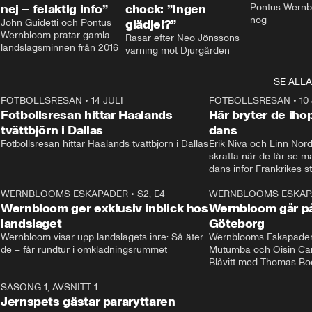
nej – felaktig info”
chock: ”Ingen
Pontus Wernbl
nog
John Guidetti och Pontus 
glädje!?”
Wernbloom pratar gamla 
Rasar efter Neo Jönssons 
landslagsminnen från 2016
varning mot Djurgården
SE ALLA
8
FOTBOLLSRESAN
•
14 JULI
41:35
FOTBOLLSRESAN
•
10
Fotbollsresan hittar Haalands
Här bryter de ih
tvättbjörn i Dallas
dans
Fotbollsresan hittar Haalands tvättbjörn i Dallas
Erik Niva och Linn Nord
skratta när de får se 
dans inför Frankrikes st
VM-kvartsfinalen. 
4
WERNBLOOMS ESKAPADER
•
S2, E4
24:20
WERNBLOOMS ESKAP
Plus
Wernbloom ger exklusiv inblick hos
Wernbloom går på
landslaget
Göteborg
Wernbloom visar upp landslagets inre: Så äter 
Wernblooms Eskapader:
de – får rundtur i omklädningsrummet
Mutumba och Oisin Cant
Blåvitt med Thomas Bo
0
SÄSONG 1, AVSNITT 1
25:12
Jernspets gästar pararyttaren