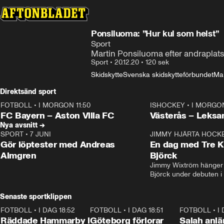
Ponsiluoma: ”Hur kul som helst”
Sport
Martin Ponsiluoma efter andraplats
Sport
•
20.12.20
•
120 sek
Skidskytte
Svenska skidskytteförbundet
Mar
Direktsänd sport
FOTBOLL
•
I MORGON 11:50
ISHOCKEY
•
I MORGON
Plus
Plus
FC Bayern – Aston Villa FC
Västerås – Leksa
Nya avsnitt →
SPORT
•
7 JUNI
16:36
JIMMY HJÄRTA HOCK
Gör löptester med Andreas
En dag med Tre K
Almgren
Björck
Jimmy Wixtröm hänger 
Björck under debuten i
Senaste sportklippen
FOTBOLL
•
I DAG 18:52
2:17
FOTBOLL
•
I DAG 18:51
2:17
FOTBOLL
•
I
Räddade Hammarby i
Göteborg förlorar
Salah anlän