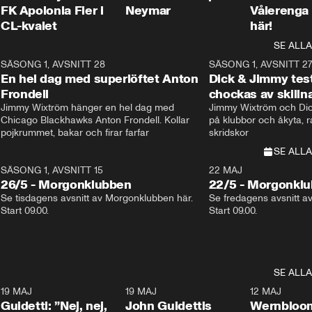
FK Apolonia Fier i
Neymar
Vålerenga 
CL-kvalet
här!
SE ALLA
8
SÄSONG 1, AVSNITT 28
20:38
SÄSONG 1, AVSNITT 2
Plus
En hel dag med superlöftet Anton
Dick & Jimmy test
Frondell
chockas av skill
Jimmy Wixtröm hänger en hel dag med 
Jimmy Wixtröm och Dick
Chicago Blackhawks Anton Frondell. Kollar 
på klubbor och åkyta, r
pojkrummet, bakar och firar farfar
skridskor 
SE ALLA
SÄSONG 1, AVSNITT 15
22 MAJ
26/5 - Morgonklubben
22/5 - Morgonkl
Se tisdagens avsnitt av Morgonklubben här. 
Se fredagens avsnitt a
Start 09.00. 
Start 09.00. 
SE ALLA
3
19 MAJ
0:39
19 MAJ
0:34
12 MAJ
Guidetti: ”Nej, nej,
John Guidettis
Wernbloom