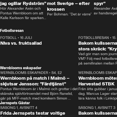
jag ogillar Rydström”
mot Sverige – efter
spyr”
Hör Alexander Axén och 
krossen
Alexander Axén
Pontus Wernbloom om att 
av handsrege
Per Bohman: ”Det är värre”
Kalle Karlsson får sparken 
från Bajen och att Henrik 
Rydström tar över
Fotbollsresan
FOTBOLL
•
16 JULI
0:44
FOTBOLLSRESAN
•
15
Niva vs. fruktsallad
Bakom kulisserna
stora skräck: ”Kr
Vad gör man som journa
VM? Följ med fotbollsr
Wernblooms eskapader
WERNBLOOMS ESKAPADER
•
S4, E2
38:23
WERNBLOOMS ESKAP
Wernbloom på match i Malmö –
Wernbloom möter
skjutsar Jansson: ”Färdtjänst”
Harvestad STBK
Pontus Wernbloom är i Malmö och grottar i det 
Från åtta gubbar i januar
skånska självförtroendet med Björn Ranelid, 
dag. Marcus Lager starta
går på MFF-match med komikern Simon 
lära känna folk i Linköp
Jernspets Gästar
”Chippen” Svensson och hjälper skadade 
STBK en institution – o
SÄSONG 1, AVSNITT 4
stjärnbacken Pontus Jansson hem. 
13:37
rakt in i värmen.
SÄSONG 1, AVSNITT 3
Frida Jernspets testar voltige
Bakom kulissern