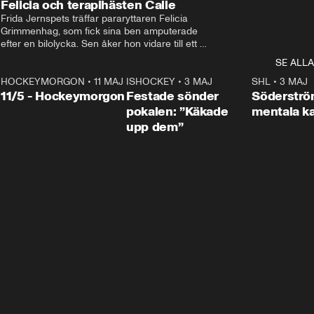
Felicia och terapihästen Calle
Frida Jernspets träffar pararyttaren Felicia 
Grimmenhag, som fick sina ben amputerade 
efter en bilolycka. Sen åker hon vidare till ett 
vård- och omsorgsboende med den 76 
SE ALLA
centimeter höga terapihästen Calle.
HOCKEYMORGON
•
11 MAJ
ISHOCKEY
•
3 MAJ
0:22
SHL
•
3 MAJ
n
11/5 - Hockeymorgon
Festade sönder
Söderströ
pokalen: ”Käkade
mentala 
upp dem”