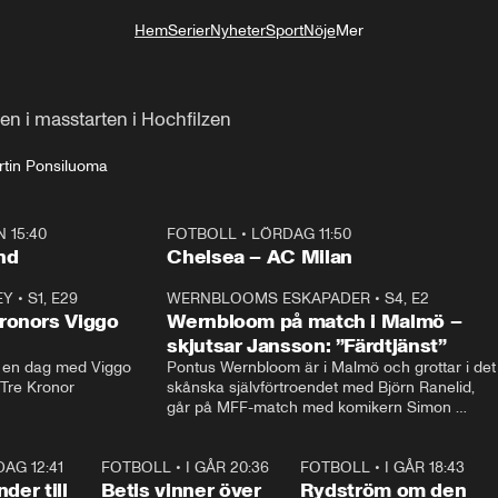
Hem
Serier
Nyheter
Sport
Nöje
Mer
Livsstil
en i masstarten i Hochfilzen
tin Ponsiluoma
 15:40
FOTBOLL
•
LÖRDAG 11:50
Plus
nd
Chelsea – AC Milan
EY
•
S1, E29
17:38
WERNBLOOMS ESKAPADER
•
S4, E2
38:2
ronors Viggo
Wernbloom på match i Malmö –
skjutsar Jansson: ”Färdtjänst”
en dag med Viggo 
Pontus Wernbloom är i Malmö och grottar i det 
 Tre Kronor
skånska självförtroendet med Björn Ranelid, 
går på MFF-match med komikern Simon 
”Chippen” Svensson och hjälper skadade 
stjärnbacken Pontus Jansson hem. 
 DAG 12:41
0:42
FOTBOLL
•
I GÅR 20:36
1:30
FOTBOLL
•
I GÅR 18:43
0:4
der till
Betis vinner över
Rydström om den