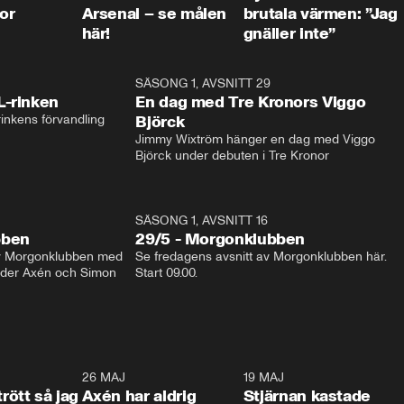
or
Arsenal – se målen
brutala värmen: ”Jag
här!
gnäller inte”
1:04
SÄSONG 1, AVSNITT 29
17:3
L-rinken
En dag med Tre Kronors Viggo
inkens förvandling
Björck
Jimmy Wixtröm hänger en dag med Viggo 
Björck under debuten i Tre Kronor
SÄSONG 1, AVSNITT 16
bben
29/5 - Morgonklubben
av Morgonklubben med 
Se fredagens avsnitt av Morgonklubben här. 
nder Axén och Simon 
Start 09.00. 
0:30
26 MAJ
0:31
19 MAJ
0:4
trött så jag
Axén har aldrig
Stjärnan kastade