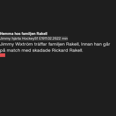
Hemma hos familjen Rakell
Jimmy hjärta Hockey
S1 E19
11.02.26
22 min
Jimmy Wixtröm träffar familjen Rakell, Innan han går 
på match med skadade Rickard Rakell.
Andra sidan
FOTBOLL
•
17 JUNI 2024
12:58
FOTBOLL
•
19 
Träffar Emil Forsberg i New York
Hemma hos A
Florida
60 minuter ⚽️⚽️⚽️
SE ALLA
18 JUNI
1:00:38
17 JUNI
Plus
Plus
60 minuter – bara om AIK
60 minuter