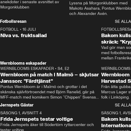
anekdoter i senaste avsnittet av 
Lyssna på Morgonklubben med 
Morgonklubben
Makoto Asahara, Pontus Wernblo
och Alexander Axén.
Fotbollsresan
SE ALLA
FOTBOLL
•
16 JULI
0:44
FOTBOLLSRES
Niva vs. fruktsallad
Bakom kulis
skräck: ”Kry
Vad gör man som
med fotbollsres
Wernblooms eskapader
WERNBLOOMS ESKAPADER
•
S4, E2
38:23
WERNBLOOMS 
Wernbloom på match i Malmö – skjutsar
Wernbloom 
Jansson: ”Färdtjänst”
Harvestad 
Pontus Wernbloom är i Malmö och grottar i det 
Från åtta gubbar 
skånska självförtroendet med Björn Ranelid, går på 
Marcus Lager sta
MFF-match med komikern Simon ”Chippen” Svensson 
folk i Linköping
och hjälper skadade stjärnbacken Pontus Jansson 
och Wernbloom kl
Jernspets Gästar
SE ALLA
hem. 
SÄSONG 1, AVSNITT 4
13:37
SÄSONG 1, AVS
Frida Jernspets testar voltige
Bakom kuli
Frida Jernspets åker till Södertörn ryttarcenter och 
Internation
testar voltige