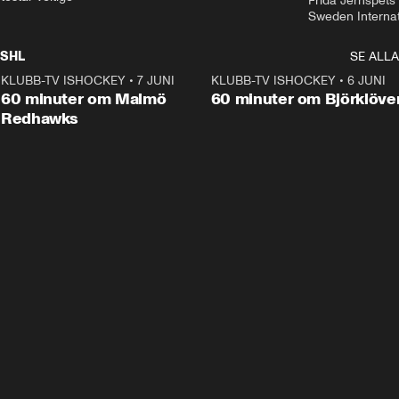
Frida Jernspets 
Sweden Interna
SHL
SE ALLA
KLUBB-TV ISHOCKEY
•
7 JUNI
1:02:53
KLUBB-TV ISHOCKEY
•
6 JUNI
1:0
Plus
60 minuter om Malmö
60 minuter om Björklöve
Redhawks