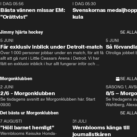
I DAG 05:56
1:13
I DAG 05:30
Bästa vännen missar EM:
Svenskornas medaljhopp
”Orättvist”
kula
Jimmy hjärta hockey
SE ALLA
5 JUNI
11:14
5 JUNI
Får exklusiv inblick under Detroit-match
Så förvandl
Över 1 000 personer jobbar under en match, för att få 
Otroliga jobbet
allt att gå runt i Little Ceasars Arena i Detroit. Vi har 
fått en exklusiv inblick i hur allt fungerar inför och 
under match i världens bästa hockeyliga
Morgonklubben
SE ALLA
2 JUNI
SÄSONG 1, AVSN
2/6 - Morgonklubben
8/5 – Morg
Se tisdagens avsnitt av Morgonklubben här. Start 
Se fredagens av
09.00. 
Det bästa ur Morgonklubben
SE ALLA
7 AUGUSTI
1:14
31 JULI
”Höll barnet hemligt”
Wernblooms känga till
Wernblooms Keisuke Honda-
journalistkåren