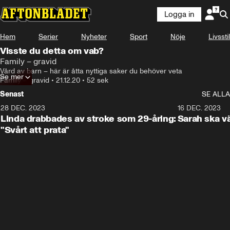
Logga in
Hem
Serier
Nyheter
Sport
Nöje
Livsstil
Visste du detta om vab?
Family – gravid
Vård av barn – här är åtta nyttiga saker du behöver veta
Se mer
Family – gravid
•
21.12.20
•
52 sek
Senast
SE ALLA
28 DEC. 2023
1:52
16 DEC. 2023
Linda drabbades av stroke som 29-åring:
Sarah ska vä
"Svårt att prata"