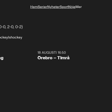
Hem
Serier
Nyheter
Sport
Nöje
Mer
Livsstil
0-0, 2-0, 0-2)
ockey
Ishockey
18 AUGUSTI 16:50
Plus
ng
Örebro – Timrå