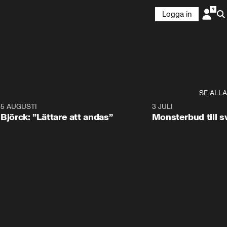
Logga in
SE ALLA
5 AUGUSTI
2:08
3 JULI
Björck: ”Lättare att andas”
Monsterbud till 