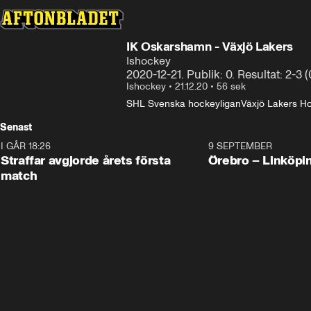
IK Oskarshamn - Växjö Lakers
Ishockey
2020-12-21. Publik: 0. Resultat: 2-3 (
Ishockey
•
21.12.20
•
56 sek
SHL Svenska hockeyligan
Växjö Lakers H
Senast
I GÅR 18:26
2:19
9 SEPTEMBER
Plus
Straffar avgjorde årets första
Örebro – Linköpi
match