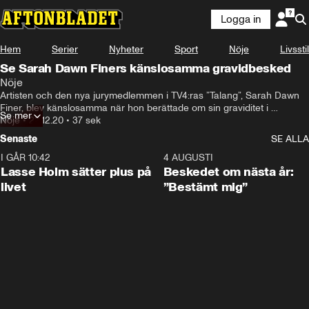
Logga in
Hem
Serier
Nyheter
Sport
Nöje
Livsstil
Se Sarah Dawn Finers känslosamma gravidbesked
Nöje
Artisten och den nya jurymedlemmen i TV4:ras ”Talang”, Sarah Dawn 
Finer, blev känslosamma när hon berättade om sin graviditet i 
Se mer
programmet ”Efter fem”.
Nöje
•
22.12.20
•
37 sek
Senaste
SE ALLA
I GÅR 10:42
1:04
4 AUGUSTI
Lasse Holm sätter plus på
Beskedet om nästa år:
livet
”Bestämt mig”