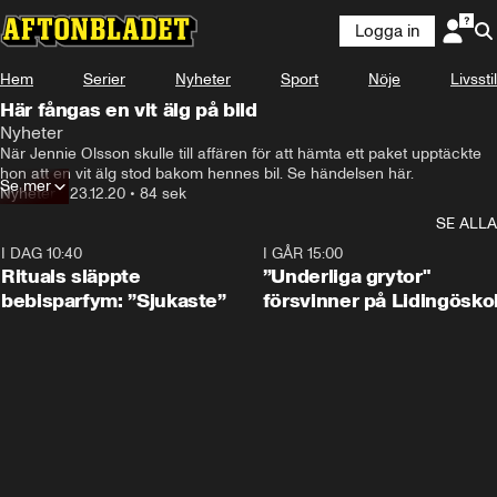
Logga in
Hem
Serier
Nyheter
Sport
Nöje
Livsstil
Här fångas en vit älg på bild
Nyheter
När Jennie Olsson skulle till affären för att hämta ett paket upptäckte 
hon att en vit älg stod bakom hennes bil. Se händelsen här.
Se mer
Nyheter
•
23.12.20
•
84 sek
SE ALLA
I DAG 10:40
1:01
I GÅR 15:00
Rituals släppte
”Underliga grytor"
bebisparfym: ”Sjukaste”
försvinner på Lidingösko