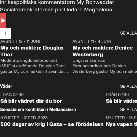
inrikespolitiska kommentatorn My Rohwedder 
Socialdemokraternas partiledare Magdalena 
Andersson till svars.
1
SE ALLA
AVSNITT 12
•
11 JUNI
26:27
AVSNITT 11
•
4 JUNI
2
My och makten: Douglas
My och makten: Denice
Thor
Westerberg
Moderata ungdomsförbundet 
Ungsvenskarnas 
(MUF:s) ordförande Douglas Thor 
förbundsordförande Denice 
gästar My och makten. I avsnittet 
Westerberg gästar My och makten.
diskuteras tonårsutvisningarna och 
avsnittet diskuteras migrationsfrå
hur Moderaterna ska locka väljare till 
och hur SD ska locka kvinnliga 
Väder
SE ALLA
valet i höst. 
väljare. 
I DAG 02:30
1:06
I GÅR 02:30
Så blir vädret där du bor
Så blir vädr
Senaste om konflikten i Mellanöstern
SE ALLA
NYHETER
•
17 FEB. 2025
0:45
NYHETER
•
16 F
500 dagar av krig i Gaza – se förödelsen
Nya vapen ti