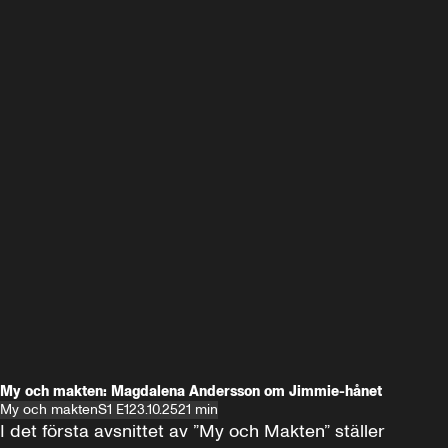
My och makten: Magdalena Andersson om Jimmie-hånet
My och makten
S1 E1
23.10.25
21 min
I det första avsnittet av ”My och Makten” ställer 