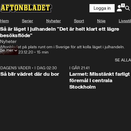
Logga in
Hem
Serier
Nyheter
Sport
Nöje
Livsstil
Så är läget i julhandeln "Det är helt klart ett lägre
besöksflöde"
Nyheter
Aftonbladet på plats runt om i Sverige för att kolla läget i julhandeln.
Se mer
Nyheter
•
23.12.20
•
15 min
SE ALLA
DAGENS VÄDER
•
I DAG 02:30
1:06
I GÅR 21:41
Så blir vädret där du bor
Larmet: Misstänkt farligt
föremål i centrala
Stockholm