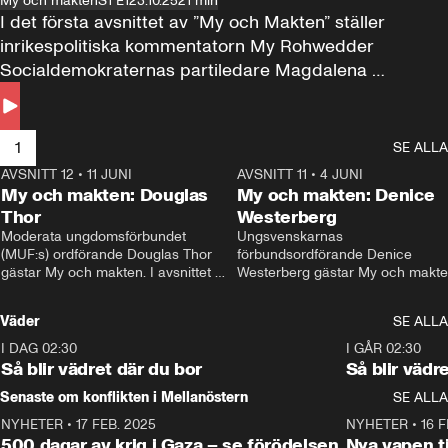
My och makten
S1 E1
23.10.25
21 min
I det första avsnittet av ”My och Makten” ställer 
inrikespolitiska kommentatorn My Rohwedder 
Socialdemokraternas partiledare Magdalena 
Andersson till svars.
1
SE ALLA
AVSNITT 12
•
11 JUNI
26:27
AVSNITT 11
•
4 JUNI
2
My och makten: Douglas
My och makten: Denice
Thor
Westerberg
Moderata ungdomsförbundet 
Ungsvenskarnas 
(MUF:s) ordförande Douglas Thor 
förbundsordförande Denice 
gästar My och makten. I avsnittet 
Westerberg gästar My och makten.
diskuteras tonårsutvisningarna och 
avsnittet diskuteras migrationsfrå
hur Moderaterna ska locka väljare till 
och hur SD ska locka kvinnliga 
Väder
SE ALLA
valet i höst. 
väljare. 
I DAG 02:30
1:06
I GÅR 02:30
Så blir vädret där du bor
Så blir vädr
Senaste om konflikten i Mellanöstern
SE ALLA
NYHETER
•
17 FEB. 2025
0:45
NYHETER
•
16 F
500 dagar av krig i Gaza – se förödelsen
Nya vapen ti