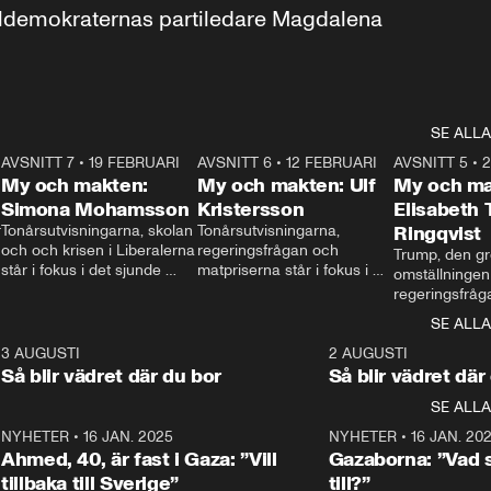
aldemokraternas partiledare Magdalena 
SE ALLA
7
AVSNITT 7
•
19 FEBRUARI
24:30
AVSNITT 6
•
12 FEBRUARI
27:30
AVSNITT 5
•
My och makten:
My och makten: Ulf
My och ma
Simona Mohamsson
Kristersson
Elisabeth
 
Tonårsutvisningarna, skolan 
Tonårsutvisningarna, 
Ringqvist
och och krisen i Liberalerna 
regeringsfrågan och 
Trump, den gr
står i fokus i det sjunde 
matpriserna står i fokus i 
omställningen
avsnittet av ”My och 
det sjätte avsnittet av ”My 
regeringsfråga
makten”. Se när 
och makten”. Se när 
centrum i det 
SE ALLA
Aftonbladets inrikespolitiska 
Aftonbladets inrikespolitiska 
avsnittet av ”
kommentator My 
kommentator My 
6
3 AUGUSTI
1:06
2 AUGUSTI
Makten”. Se nä
Rohwedder ställer 
Rohwedder ställer 
Så blir vädret där du bor
Så blir vädret där
Aftonbladets in
utbildnings- och 
statsminister Ulf Kristersson 
kommentator 
SE ALLA
integrationsminister Simona 
till svars.
Rohwedder stäl
Mohamsson till svars.
Centerpartiets
2
NYHETER
•
16 JAN. 2025
1:01
NYHETER
•
16 JAN. 20
Thand Ring till
Ahmed, 40, är fast i Gaza: ”Vill
Gazaborna: ”Vad s
tillbaka till Sverige”
till?”