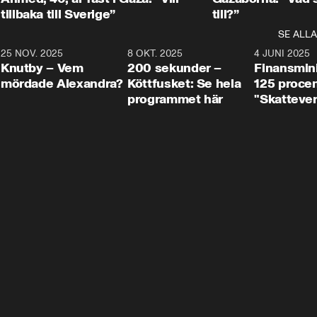
tillbaka till Sverige”
till?”
SE ALLA
3
25 NOV. 2025
31:05
8 OKT. 2025
4:29
4 JUNI 2025
Knutby – Vem
200 sekunder –
Finansmin
mördade Alexandra?
Köttfusket: Se hela
125 procent
programmet här
"Skattever
viktig uppg