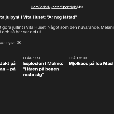
Hem
Serier
Nyheter
Sport
Nöje
Mer
Livsstil
a julpynt i Vita Huset: ”Är nog lättad”
att göra julfint i Vita Huset. Något som den nuvarande, Melan
 och så här ser det ut.
Washington DC
0:33
I GÅR 17:50
1:10
I GÅR 12:33
0:2
 Jakt på
Explosion i Malmö:
Mjölkaos på Ica Maxi
an – på
”Håren på benen
reste sig”