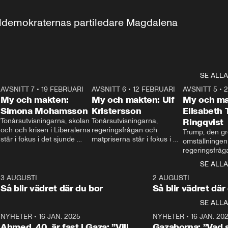
aldemokraternas partiledare Magdalena 
SE ALLA
7
AVSNITT 7
•
19 FEBRUARI
24:30
AVSNITT 6
•
12 FEBRUARI
27:30
AVSNITT 5
•
My och makten:
My och makten: Ulf
My och ma
Simona Mohamsson
Kristersson
Elisabeth
 
Tonårsutvisningarna, skolan 
Tonårsutvisningarna, 
Ringqvist
och och krisen i Liberalerna 
regeringsfrågan och 
Trump, den gr
står i fokus i det sjunde 
matpriserna står i fokus i 
omställningen
avsnittet av ”My och 
det sjätte avsnittet av ”My 
regeringsfråga
makten”. Se när 
och makten”. Se när 
centrum i det 
SE ALLA
Aftonbladets inrikespolitiska 
Aftonbladets inrikespolitiska 
avsnittet av ”
kommentator My 
kommentator My 
6
3 AUGUSTI
1:06
2 AUGUSTI
Makten”. Se nä
Rohwedder ställer 
Rohwedder ställer 
Så blir vädret där du bor
Så blir vädret där
Aftonbladets in
utbildnings- och 
statsminister Ulf Kristersson 
kommentator 
SE ALLA
integrationsminister Simona 
till svars.
Rohwedder stäl
Mohamsson till svars.
Centerpartiets
2
NYHETER
•
16 JAN. 2025
1:01
NYHETER
•
16 JAN. 20
Thand Ring till
Ahmed, 40, är fast i Gaza: ”Vill
Gazaborna: ”Vad s