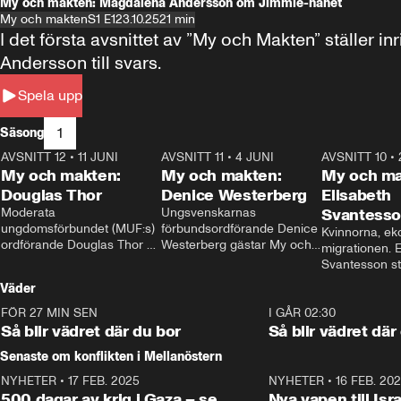
My och makten: Magdalena Andersson om Jimmie-hånet
My och makten
S1 E1
23.10.25
21 min
I det första avsnittet av ”My och Makten” ställe
Andersson till svars.
Spela upp
1
Säsong
AVSNITT 12
•
11 JUNI
26:27
AVSNITT 11
•
4 JUNI
23:40
AVSNITT 10
•
My och makten:
My och makten:
My och ma
Douglas Thor
Denice Westerberg
Elisabeth
Moderata 
Ungsvenskarnas 
Svantess
ungdomsförbundet (MUF:s) 
förbundsordförande Denice 
Kvinnorna, ek
ordförande Douglas Thor 
Westerberg gästar My och 
migrationen. E
gästar My och makten. I 
makten. I avsnittet 
Svantesson stäl
avsnittet diskuteras 
diskuteras migrationsfrågan 
när finansmini
Väder
tonårsutvisningarna och hur 
och hur SD ska locka 
Moderaterna ska locka 
kvinnliga väljare. 
FÖR 27 MIN SEN
1:06
I GÅR 02:30
väljare till valet i höst. 
Så blir vädret där du bor
Så blir vädret där
Senaste om konflikten i Mellanöstern
NYHETER
•
17 FEB. 2025
0:45
NYHETER
•
16 FEB. 20
500 dagar av krig i Gaza – se
Nya vapen till Isr