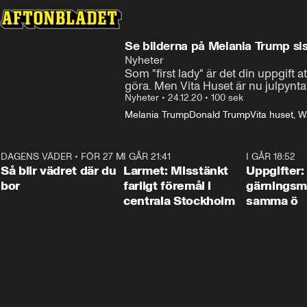
Se bilderna på Melania Trump sist
Nyheter
Som "first lady" är det din uppgift 
göra. Men Vita Huset är nu julpyntat
Nyheter
•
24.12.20
•
100 sek
Melania Trump
Donald Trump
Vita huset, 
DAGENS VÄDER
•
FÖR 27 MIN SEN
1:06
I GÅR 21:41
0:35
I GÅR 18:52
Så blir vädret där du
Larmet: Misstänkt
Uppgifter:
bor
farligt föremål i
gärningsm
centrala Stockholm
samma ö