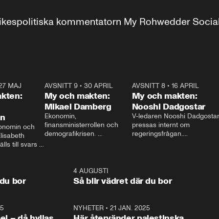
r inrikespolitiska kommentatorn My Rohwedder Soci
27 MAJ
3:51
AVSNITT 9
•
30 APRIL
24:00
AVSNITT 8
•
16 APRIL
25:1
kten:
My och makten:
My och makten:
Mikael Damberg
Nooshi Dadgostar
on
Ekonomin, 
V-ledaren Nooshi Dadgostar
finansministerrollen och 
pressas internt om 
onomin och 
demografikrisen. 
regeringsfrågan.

lisabeth 
Oppositionen ställs till svars 
I Aftonbladets 
ls till svars 
när Socialdemokraternas 
partiledarutfrågning ”My 
stern gästar 
Mikael Damberg gästar My 
och Makten” sätter hon ner 
My och Makten. 
och Makten. 
foten mot kritikerna:

1:06
4 AUGUSTI
1:0
– Vi ställer upp i val. Ska vi 
 du bor
Så blir vädret där du bor
vara med så sitter vi förstås 
25
1:22
NYHETER
•
21 JAN. 2025
0:5
ael – då hyllas
Här återvänder palestinska