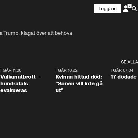
Logga in
ia Trump, klagat över att behöva 
SE ALLA
4
I GÅR 11:08
0:27
I GÅR 10:22
1:12
I GÅR 07:04
Vulkanutbrott –
Kvinna hittad död:
17 dödade 
hundratals
”Sonen vill inte gå
evakueras
ut”