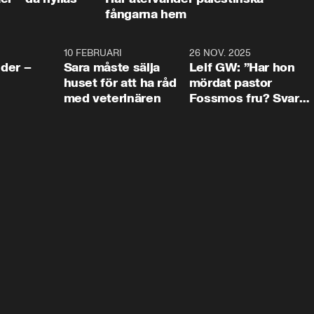
fångarna hem
4:24
10 FEBRUARI
4:13
26 NOV. 2025
8:1
der –
Sara måste sälja
Leif GW: ”Har hon
huset för att ha råd
mördat pastor
med veterinären
Fossmos fru? Svar
nej.”