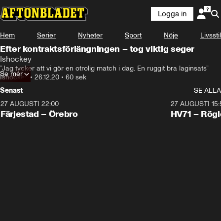
Logga in
Hem
Serier
Nyheter
Sport
Nöje
Livsstil
Efter kontraktsförlängningen – tog viktig seger
Ishockey
”Jag tycker att vi gör en otrolig match i dag. En ruggit bra laginsats”
Se mer
Ishockey
•
26.12.20
•
60 sek
Senast
SE ALLA
27 AUGUSTI 22:00
27 AUGUSTI 15:
Plus
Plus
Färjestad – Örebro
HV71 – Rögl