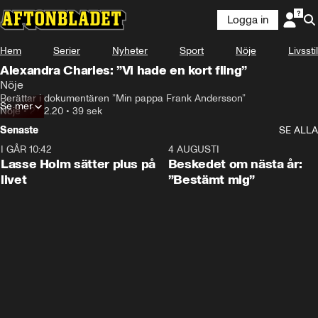
Logga in
Hem
Serier
Nyheter
Sport
Nöje
Livsstil
Alexandra Charles: ”Vi hade en kort fling”
Nöje
Berättar i dokumentären ”Min pappa Frank Andersson”
Se mer
Nöje
•
27.12.20
•
39 sek
Senaste
SE ALLA
I GÅR 10:42
1:04
4 AUGUSTI
Lasse Holm sätter plus på
Beskedet om nästa år:
livet
”Bestämt mig”