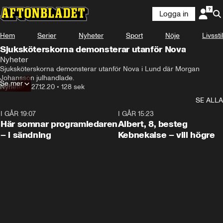
Logga in
Hem
Serier
Nyheter
Sport
Nöje
Livsstil
Sjuksköterskorna demonsterar utanför Nova
Nyheter
Sjuksköterskorna demonsterar utanför Nova i Lund där Morgan 
Johansson julhandlade.
Se mer
Nyheter
•
27.12.20
•
128 sek
SE ALLA
I GÅR 19:07
0:45
I GÅR 15:23
Här somnar programledaren
Albert, 8, besteg
– i sändning
Kebnekaise – vill högre