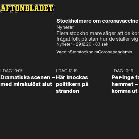
Stockholmare om coronavaccinet
Nyheter
Flera stockholmare säger att de komm
frågat folk på stan hur de ställer sig 
Nyheter
•
29.12.20
•
83 sek
Vaccin
Storstockholm
Coronapandemin
I DAG 19:07
0:42
I DAG 12:19
0:45
I DAG 10:16
Dramatiska scenen –
Här knockas
Per-Inge fa
med mirakulöst slut
politikern på
hemmet – 
stranden
komma ut