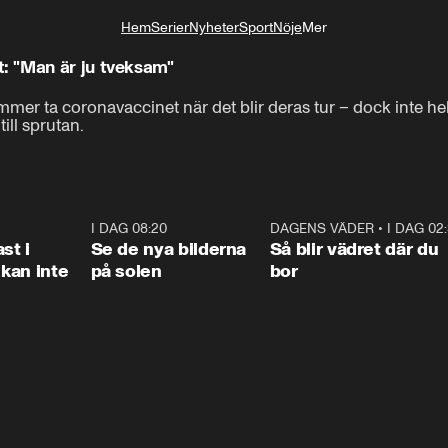
Hem
Serier
Nyheter
Sport
Nöje
Mer
Livsstil
: "Man är ju tveksam"
er ta coronavaccinet när det blir deras tur – dock inte helt
till sprutan.
1:26
I DAG 08:20
0:31
DAGENS VÄDER
•
I DAG 02
1:0
st i
Se de nya bilderna
Så blir vädret där du
kan inte
på solen
bor