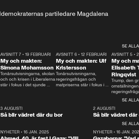
aldemokraternas partiledare Magdalena 
SE ALLA
7
AVSNITT 7
•
19 FEBRUARI
24:30
AVSNITT 6
•
12 FEBRUARI
27:30
AVSNITT 5
•
My och makten:
My och makten: Ulf
My och ma
Simona Mohamsson
Kristersson
Elisabeth
 
Tonårsutvisningarna, skolan 
Tonårsutvisningarna, 
Ringqvist
och och krisen i Liberalerna 
regeringsfrågan och 
Trump, den gr
står i fokus i det sjunde 
matpriserna står i fokus i 
omställningen
avsnittet av ”My och 
det sjätte avsnittet av ”My 
regeringsfråga
makten”. Se när 
och makten”. Se när 
centrum i det 
SE ALLA
Aftonbladets inrikespolitiska 
Aftonbladets inrikespolitiska 
avsnittet av ”
kommentator My 
kommentator My 
6
3 AUGUSTI
1:06
2 AUGUSTI
Makten”. Se nä
Rohwedder ställer 
Rohwedder ställer 
Så blir vädret där du bor
Så blir vädret där
Aftonbladets in
utbildnings- och 
statsminister Ulf Kristersson 
kommentator 
SE ALLA
integrationsminister Simona 
till svars.
Rohwedder stäl
Mohamsson till svars.
Centerpartiets
2
NYHETER
•
16 JAN. 2025
1:01
NYHETER
•
16 JAN. 20
Thand Ring till
Ahmed, 40, är fast i Gaza: ”Vill
Gazaborna: ”Vad s