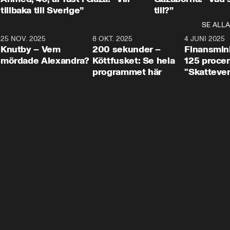
tillbaka till Sverige”
till?”
SE ALLA
3
25 NOV. 2025
31:05
8 OKT. 2025
4:29
4 JUNI 2025
Knutby – Vem
200 sekunder –
Finansmin
mördade Alexandra?
Köttfusket: Se hela
125 procent
programmet här
"Skattever
viktig uppg