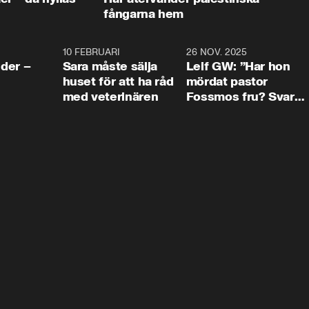
fångarna hem
4:24
10 FEBRUARI
4:13
26 NOV. 2025
8:1
der –
Sara måste sälja
Leif GW: ”Har hon
huset för att ha råd
mördat pastor
med veterinären
Fossmos fru? Svar
nej.”