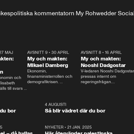
r inrikespolitiska kommentatorn My Rohwedder Soci
27 MAJ
3:51
AVSNITT 9
•
30 APRIL
24:00
AVSNITT 8
•
16 APRIL
25:1
kten:
My och makten:
My och makten:
Mikael Damberg
Nooshi Dadgostar
on
Ekonomin, 
V-ledaren Nooshi Dadgostar
finansministerrollen och 
pressas internt om 
onomin och 
demografikrisen. 
regeringsfrågan.

lisabeth 
Oppositionen ställs till svars 
I Aftonbladets 
ls till svars 
när Socialdemokraternas 
partiledarutfrågning ”My 
stern gästar 
Mikael Damberg gästar My 
och Makten” sätter hon ner 
My och Makten. 
och Makten. 
foten mot kritikerna:

1:06
4 AUGUSTI
1:0
– Vi ställer upp i val. Ska vi 
 du bor
Så blir vädret där du bor
vara med så sitter vi förstås 
25
1:22
NYHETER
•
21 JAN. 2025
0:5
ael – då hyllas
Här återvänder palestinska