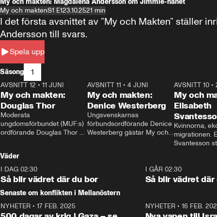
My och makten: Magdalena Andersson om Jimmie-hånet
My och makten
S1 E1
23.10.25
21 min
I det första avsnittet av ”My och Makten” ställe
Andersson till svars.
Spela upp
1
Säsong
AVSNITT 12
•
11 JUNI
26:27
AVSNITT 11
•
4 JUNI
23:40
AVSNITT 10
•
My och makten:
My och makten:
My och ma
Douglas Thor
Denice Westerberg
Elisabeth
Moderata 
Ungsvenskarnas 
Svantess
ungdomsförbundet (MUF:s) 
förbundsordförande Denice 
Kvinnorna, ek
ordförande Douglas Thor 
Westerberg gästar My och 
migrationen. E
gästar My och makten. I 
makten. I avsnittet 
Svantesson stäl
avsnittet diskuteras 
diskuteras migrationsfrågan 
när finansmini
Väder
tonårsutvisningarna och hur 
och hur SD ska locka 
Moderaterna ska locka 
kvinnliga väljare. 
I DAG 02:30
1:06
I GÅR 02:30
väljare till valet i höst. 
Så blir vädret där du bor
Så blir vädret där
Senaste om konflikten i Mellanöstern
NYHETER
•
17 FEB. 2025
0:45
NYHETER
•
16 FEB. 20
500 dagar av krig i Gaza – se
Nya vapen till Isr