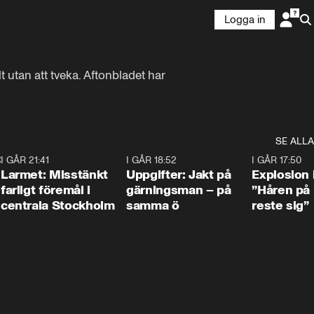
Logga in
 utan att tveka. Aftonbladet har 
SE ALLA
:30
6
I GÅR 21:41
0:35
I GÅR 18:52
0:33
I GÅR 17:50
Larmet: Misstänkt
Uppgifter: Jakt på
Explosion 
farligt föremål i
gärningsman – på
”Håren på
centrala Stockholm
samma ö
reste sig”