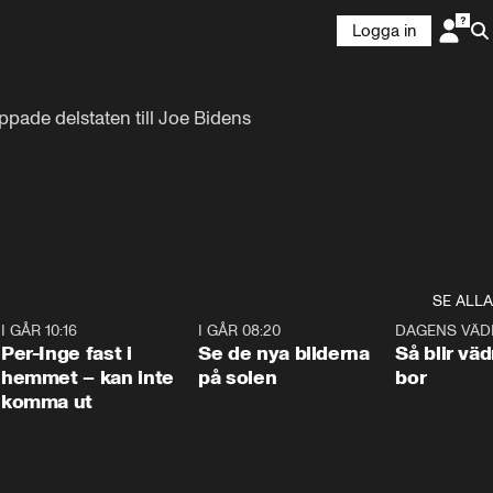
Logga in
pade delstaten till Joe Bidens 
SE ALLA
5
I GÅR 10:16
1:26
I GÅR 08:20
0:31
DAGENS VÄD
Per-Inge fast i
Se de nya bilderna
Så blir väd
hemmet – kan inte
på solen
bor
komma ut