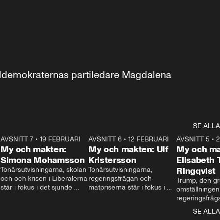
aldemokraternas partiledare Magdalena 
SE ALLA
7
AVSNITT 7
•
19 FEBRUARI
24:30
AVSNITT 6
•
12 FEBRUARI
27:30
AVSNITT 5
•
My och makten:
My och makten: Ulf
My och ma
Simona Mohamsson
Kristersson
Elisabeth
 
Tonårsutvisningarna, skolan 
Tonårsutvisningarna, 
Ringqvist
och och krisen i Liberalerna 
regeringsfrågan och 
Trump, den gr
står i fokus i det sjunde 
matpriserna står i fokus i 
omställningen
avsnittet av ”My och 
det sjätte avsnittet av ”My 
regeringsfråga
makten”. Se när 
och makten”. Se när 
centrum i det 
SE ALLA
Aftonbladets inrikespolitiska 
Aftonbladets inrikespolitiska 
avsnittet av ”