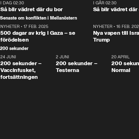
Moderaterna ska locka 
kvinnliga väljare. 
I DAG 02:30
1:06
I GÅR 02:30
väljare till valet i höst. 
Så blir vädret där du bor
Så blir vädret där
Senaste om konflikten i Mellanöstern
NYHETER
•
17 FEB. 2025
0:45
NYHETER
•
16 FEB. 20
500 dagar av krig i Gaza – se
Nya vapen till Isr
förödelsen
Trump
200 sekunder
24 JUNI
5:00
2 JUNI
4:23
20 APRIL
200 sekunder –
200 sekunder –
200 sekun
Vaccinfusket,
Testerna
Normal
fortsättningen