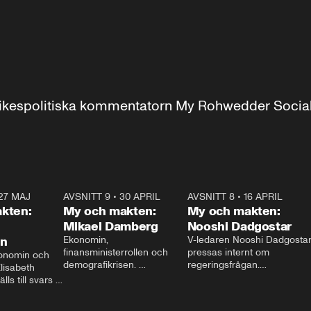
r inrikespolitiska kommentatorn My Rohwedder Soci
27 MAJ
3:51
AVSNITT 9
•
30 APRIL
24:00
AVSNITT 8
•
16 APRIL
25:1
kten:
My och makten:
My och makten:
Mikael Damberg
Nooshi Dadgostar
on
Ekonomin, 
V-ledaren Nooshi Dadgostar
finansministerrollen och 
pressas internt om 
onomin och 
demografikrisen. 
regeringsfrågan.

lisabeth 
Oppositionen ställs till svars 
I Aftonbladets 
ls till svars 
när Socialdemokraternas 
partiledarutfrågning ”My 
stern gästar 
Mikael Damberg gästar My 
och Makten” sätter hon ner 
My och Makten. 