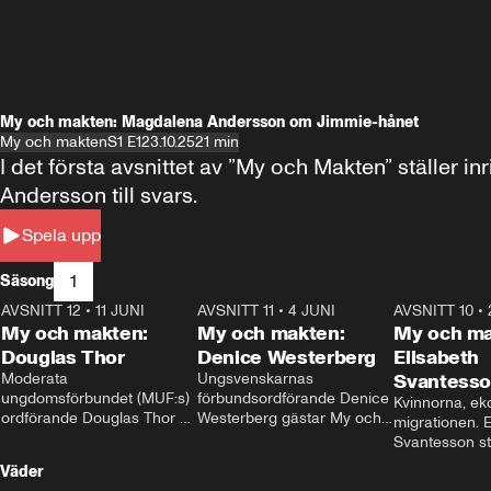
My och makten: Magdalena Andersson om Jimmie-hånet
My och makten
S1 E1
23.10.25
21 min
I det första avsnittet av ”My och Makten” ställe
Andersson till svars.
Spela upp
1
Säsong
AVSNITT 12
•
11 JUNI
26:27
AVSNITT 11
•
4 JUNI
23:40
AVSNITT 10
•
My och makten:
My och makten:
My och ma
Douglas Thor
Denice Westerberg
Elisabeth
Moderata 
Ungsvenskarnas 
Svantess
ungdomsförbundet (MUF:s) 
förbundsordförande Denice 
Kvinnorna, ek
ordförande Douglas Thor 
Westerberg gästar My och 
migrationen. E
gästar My och makten. I 
makten. I avsnittet 
Svantesson stäl
avsnittet diskuteras 
diskuteras migrationsfrågan 
när finansmini
Väder
tonårsutvisningarna och hur 
och hur SD ska locka 