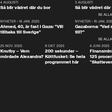
kommentator My 
kommentator My 
6
4 AUGUSTI
1:06
3 AUGUSTI
Makten”. Se nä
Rohwedder ställer 
Rohwedder ställer 
Så blir vädret där du bor
Så blir vädret där
Aftonbladets in
utbildnings- och 
statsminister Ulf Kristersson 
kommentator 
SE ALLA
integrationsminister Simona 
till svars.
Rohwedder stäl
Mohamsson till svars.
Centerpartiets
2
NYHETER
•
16 JAN. 2025
1:01
NYHETER
•
16 JAN. 20
Thand Ring till
Ahmed, 40, är fast i Gaza: ”Vill
Gazaborna: ”Vad s
tillbaka till Sverige”
till?”
SE ALLA
3
25 NOV. 2025
31:05
8 OKT. 2025
4:29
4 JUNI 2025
Knutby – Vem
200 sekunder –
Finansmin
mördade Alexandra?
Köttfusket: Se hela
125 procent
programmet här
"Skattever
viktig uppg