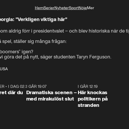
Hem
Serier
Nyheter
Sport
Nöje
Mer
Livsstil
rgia: ”Verkligen viktiga här”
aldrig förr i presidentvalet – och blev historiska när de tip
spel, ställer sig många frågan:

boomers” igen?

 vi göra det på nytt, säger studenten Taryn Ferguson.
i USA
ER
•
I DAG 02:30
1:06
I GÅR 19:07
0:42
I GÅR 12:19
0:4
ret där du
Dramatiska scenen –
Här knockas
med mirakulöst slut
politikern på
stranden