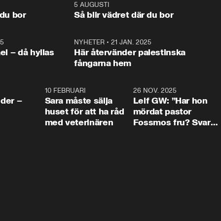
och Makten. 
foten mot kritikerna:

1:06
5 AUGUSTI
1:0
– Vi ställer upp i val. Ska vi 
 du bor
Så blir vädret där du bor
vara med så sitter vi förstås 
25
1:22
NYHETER
•
21 JAN. 2025
0:5
ael – då hyllas
Här återvänder palestinska
fångarna hem
4:24
10 FEBRUARI
4:13
26 NOV. 2025
8:1
der –
Sara måste sälja
Leif GW: ”Har hon
huset för att ha råd
mördat pastor
med veterinären
Fossmos fru? Svar
nej.”