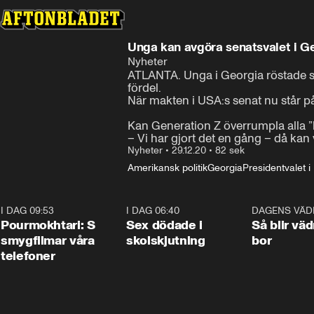
Unga kan avgöra senatsvalet i Geo
Nyheter
ATLANTA. Unga i Georgia röstade som 
fördel.

När makten i USA:s senat nu står på 
Kan Generation Z överrumpla alla ”
– Vi har gjort det en gång – då kan
Nyheter
•
29.12.20
•
82 sek
Amerikansk politik
Georgia
Presidentvalet 
I DAG 09:53
1:36
I DAG 06:40
0:47
DAGENS VÄD
Pourmokhtari: S
Sex dödade i
Så blir väd
smygfilmar våra
skolskjutning
bor
telefoner