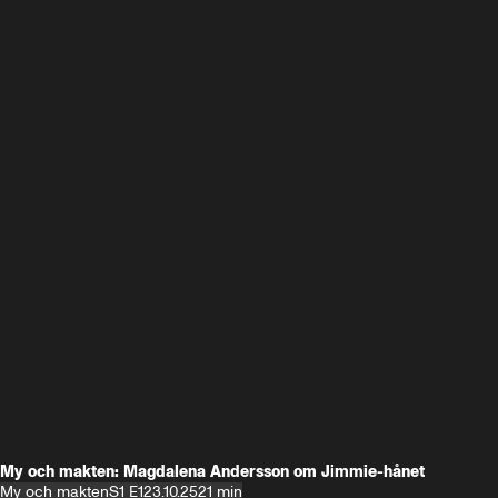
My och makten: Magdalena Andersson om Jimmie-hånet
My och makten
S1 E1
23.10.25
21 min