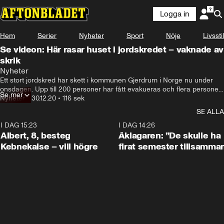
Logga in
Hem
Serier
Nyheter
Sport
Nöje
Livsstil
Se videon: Här rasar huset i jordskredet – vaknade av
skrik
Nyheter
Ett stort jordskred har skett i kommunen Gjerdrum i Norge nu under 
onsdagen. Upp till 200 personer har fått evakueras och flera personer 
Se mer
har fått föras till sjukhus.
Nyheter
•
30.12.20
•
116 sek
SE ALLA
I DAG 15:23
0:54
I DAG 14:26
Albert, 8, besteg
Åklagaren: ”De skulle ha
Kebnekaise – vill högre
firat semester tillsamma