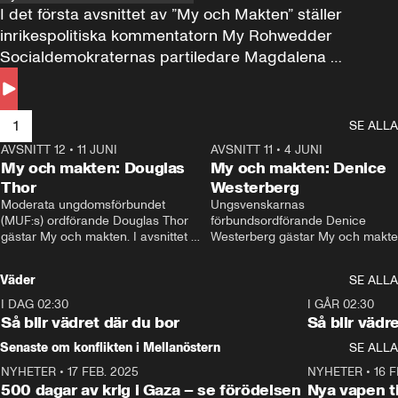
I det första avsnittet av ”My och Makten” ställer 
inrikespolitiska kommentatorn My Rohwedder 
Socialdemokraternas partiledare Magdalena 
Andersson till svars.
1
SE ALLA
AVSNITT 12
•
11 JUNI
26:27
AVSNITT 11
•
4 JUNI
2
My och makten: Douglas
My och makten: Denice
Thor
Westerberg
Moderata ungdomsförbundet 
Ungsvenskarnas 
(MUF:s) ordförande Douglas Thor 
förbundsordförande Denice 
gästar My och makten. I avsnittet 
Westerberg gästar My och makten.
diskuteras tonårsutvisningarna och 
avsnittet diskuteras migrationsfrå
hur Moderaterna ska locka väljare till 
och hur SD ska locka kvinnliga 
Väder
SE ALLA
valet i höst. 
väljare. 
I DAG 02:30
1:06
I GÅR 02:30
Så blir vädret där du bor
Så blir vädr
Senaste om konflikten i Mellanöstern
SE ALLA
NYHETER
•
17 FEB. 2025
0:45
NYHETER
•
16 F
500 dagar av krig i Gaza – se förödelsen
Nya vapen ti