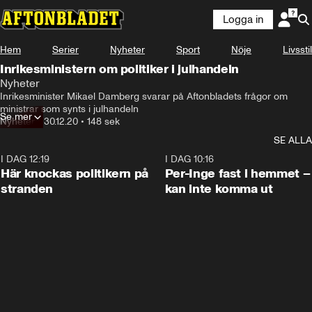
Logga in
Hem
Serier
Nyheter
Sport
Nöje
Livsstil
Inrikesministern om politiker i julhandeln
Nyheter
Inrikesminister Mikael Damberg svarar på Aftonbladets frågor om 
ministrar som synts i julhandeln
Se mer
Nyheter
•
30.12.20
•
148 sek
SE ALLA
I DAG 12:19
0:45
I DAG 10:16
Här knockas politikern på
Per-Inge fast i hemmet –
stranden
kan inte komma ut