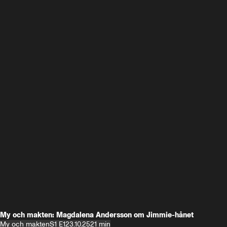
My och makten: Magdalena Andersson om Jimmie-hånet
My och makten
S1 E1
23.10.25
21 min