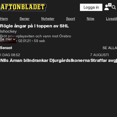
Logga in
Hem
Serier
Nyheter
Sport
Nöje
Livsstil
Rögle ångar på i toppen av SHL
Ishockey
Bröt powerplaysviten och vann mot Örebro
Se mer
Ishockey
•
02.01.21
•
59 sek
Senast
SE ALLA
I DAG 08:52
1:08
7 AUGUSTI
Nils Åman blindrankar Djurgårdsikonerna
Straffar avg