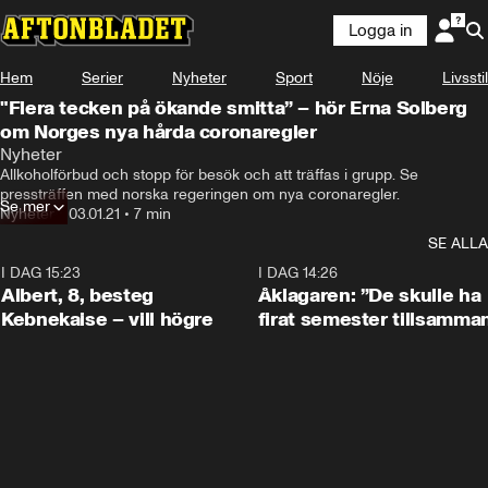
Logga in
Hem
Serier
Nyheter
Sport
Nöje
Livsstil
"Flera tecken på ökande smitta” – hör Erna Solberg
om Norges nya hårda coronaregler
Nyheter
Allkoholförbud och stopp för besök och att träffas i grupp. Se 
pressträffen med norska regeringen om nya coronaregler.
Se mer
Nyheter
•
03.01.21
•
7 min
SE ALLA
I DAG 15:23
0:54
I DAG 14:26
Albert, 8, besteg
Åklagaren: ”De skulle ha
Kebnekaise – vill högre
firat semester tillsamma