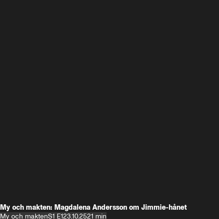
My och makten: Magdalena Andersson om Jimmie-hånet
My och makten
S1 E1
23.10.25
21 min