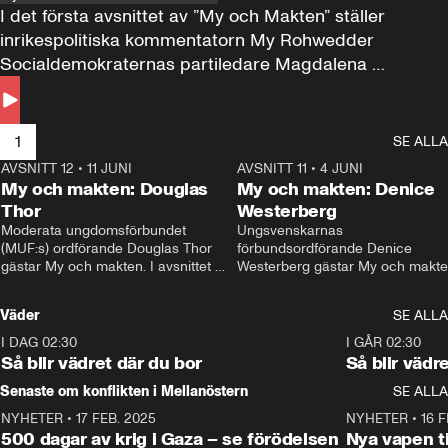
I det första avsnittet av ”My och Makten” ställer 
inrikespolitiska kommentatorn My Rohwedder 
Socialdemokraternas partiledare Magdalena 
Andersson till svars.
1
SE ALLA
AVSNITT 12
•
11 JUNI
26:27
AVSNITT 11
•
4 JUNI
2
My och makten: Douglas
My och makten: Denice
Thor
Westerberg
Moderata ungdomsförbundet 
Ungsvenskarnas 
(MUF:s) ordförande Douglas Thor 
förbundsordförande Denice 
gästar My och makten. I avsnittet 
Westerberg gästar My och makten.
diskuteras tonårsutvisningarna och 
avsnittet diskuteras migrationsfrå
hur Moderaterna ska locka väljare till 
och hur SD ska locka kvinnliga 
Väder
SE ALLA
valet i höst. 
väljare. 
I DAG 02:30
1:06
I GÅR 02:30
Så blir vädret där du bor
Så blir vädr
Senaste om konflikten i Mellanöstern
SE ALLA
NYHETER
•
17 FEB. 2025
0:45
NYHETER
•
16 F
500 dagar av krig i Gaza – se förödelsen
Nya vapen ti