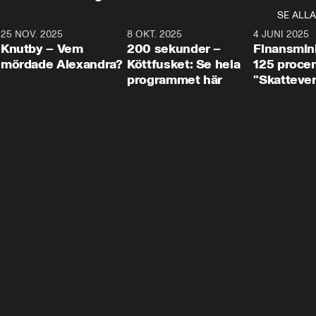
SE ALLA
3
25 NOV. 2025
31:05
8 OKT. 2025
4:29
4 JUNI 2025
Knutby – Vem
200 sekunder –
Finansmin
mördade Alexandra?
Köttfusket: Se hela
125 procent
programmet här
"Skattever
viktig uppg