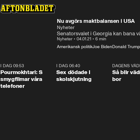
Nu avgörs maktbalansen i USA
Nyheter
Senatorsvalet i Georgia kan bana 
Nyheter
•
04.01.21
•
6 min
Amerikansk politik
Joe Biden
Donald Trump
I DAG 09:53
1:36
I DAG 06:40
0:47
DAGENS VÄD
Pourmokhtari: S
Sex dödade i
Så blir väd
smygfilmar våra
skolskjutning
bor
telefoner