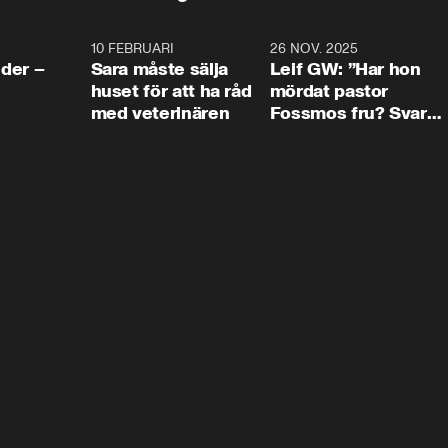
4:24
10 FEBRUARI
4:13
26 NOV. 2025
8:1
der –
Sara måste sälja
Leif GW: ”Har hon
huset för att ha råd
mördat pastor
med veterinären
Fossmos fru? Svar
nej.”