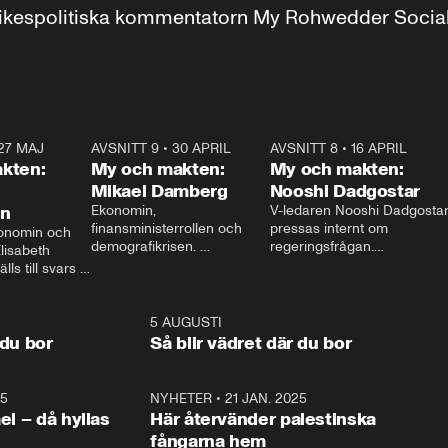
r inrikespolitiska kommentatorn My Rohwedder Soci
27 MAJ
3:51
AVSNITT 9
•
30 APRIL
24:00
AVSNITT 8
•
16 APRIL
25:1
kten:
My och makten:
My och makten:
Mikael Damberg
Nooshi Dadgostar
on
Ekonomin, 
V-ledaren Nooshi Dadgostar
finansministerrollen och 
pressas internt om 
onomin och 
demografikrisen. 
regeringsfrågan.

lisabeth 
Oppositionen ställs till svars 
I Aftonbladets 
ls till svars 
när Socialdemokraternas 
partiledarutfrågning ”My 
stern gästar 
Mikael Damberg gästar My 
och Makten” sätter hon ner 
My och Makten. 
och Makten. 
foten mot kritikerna:

1:06
5 AUGUSTI
1:0
– Vi ställer upp i val. Ska vi 
 du bor
Så blir vädret där du bor
vara med så sitter vi förstås 
25
1:22
NYHETER
•
21 JAN. 2025
0:5
ael – då hyllas
Här återvänder palestinska
fångarna hem