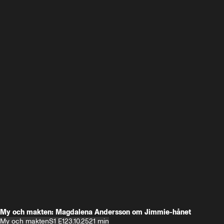
My och makten: Magdalena Andersson om Jimmie-hånet
My och makten
S1 E1
23.10.25
21 min