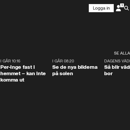
Logga in
SE ALLA
5
I GÅR 10:16
1:26
I GÅR 08:20
0:31
DAGENS VÄD
Per-Inge fast i
Se de nya bilderna
Så blir väd
hemmet – kan inte
på solen
bor
komma ut