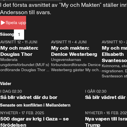
I det första avsnittet av ”My och Makten” ställe
Andersson till svars.
Spela upp
1
Säsong
AVSNITT 12
•
11 JUNI
26:27
AVSNITT 11
•
4 JUNI
23:40
AVSNITT 10
•
My och makten:
My och makten:
My och ma
Douglas Thor
Denice Westerberg
Elisabeth
Moderata 
Ungsvenskarnas 
Svantess
ungdomsförbundet (MUF:s) 
förbundsordförande Denice 
Kvinnorna, ek
ordförande Douglas Thor 
Westerberg gästar My och 
migrationen. E
gästar My och makten. I 
makten. I avsnittet 
Svantesson stäl
avsnittet diskuteras 
diskuteras migrationsfrågan 
när finansmini
Väder
tonårsutvisningarna och hur 
och hur SD ska locka 
Moderaterna ska locka 
kvinnliga väljare. 
I DAG 02:30
1:06
I GÅR 02:30
väljare till valet i höst. 
Så blir vädret där du bor
Så blir vädret där
Senaste om konflikten i Mellanöstern
NYHETER
•
17 FEB. 2025
0:45
NYHETER
•
16 FEB. 20
500 dagar av krig i Gaza – se
Nya vapen till Isr
förödelsen
Trump