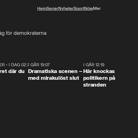
Hem
Serier
Nyheter
Sport
Nöje
Mer
Livsstil
väg för demokraterna
ER
•
I DAG 02:30
1:06
I GÅR 19:07
0:42
I GÅR 12:19
0:4
ret där du
Dramatiska scenen –
Här knockas
med mirakulöst slut
politikern på
stranden