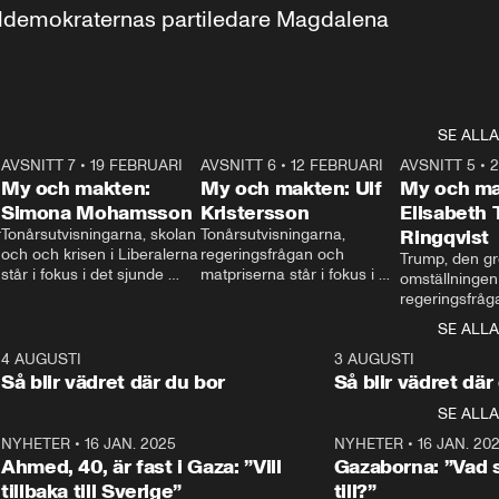
aldemokraternas partiledare Magdalena 
SE ALLA
7
AVSNITT 7
•
19 FEBRUARI
24:30
AVSNITT 6
•
12 FEBRUARI
27:30
AVSNITT 5
•
My och makten:
My och makten: Ulf
My och ma
Simona Mohamsson
Kristersson
Elisabeth
 
Tonårsutvisningarna, skolan 
Tonårsutvisningarna, 
Ringqvist
och och krisen i Liberalerna 
regeringsfrågan och 
Trump, den gr
står i fokus i det sjunde 
matpriserna står i fokus i 
omställningen
avsnittet av ”My och 
det sjätte avsnittet av ”My 
regeringsfråga
makten”. Se när 
och makten”. Se när 
centrum i det 
SE ALLA
Aftonbladets inrikespolitiska 
Aftonbladets inrikespolitiska 
avsnittet av ”
kommentator My 
kommentator My 
6
4 AUGUSTI
1:06
3 AUGUSTI
Makten”. Se nä
Rohwedder ställer 
Rohwedder ställer 
Så blir vädret där du bor
Så blir vädret där
Aftonbladets in
utbildnings- och 
statsminister Ulf Kristersson 
kommentator 
SE ALLA
integrationsminister Simona 
till svars.
Rohwedder stäl
Mohamsson till svars.
Centerpartiets
2
NYHETER
•
16 JAN. 2025
1:01
NYHETER
•
16 JAN. 20
Thand Ring till
Ahmed, 40, är fast i Gaza: ”Vill
Gazaborna: ”Vad s
tillbaka till Sverige”
till?”