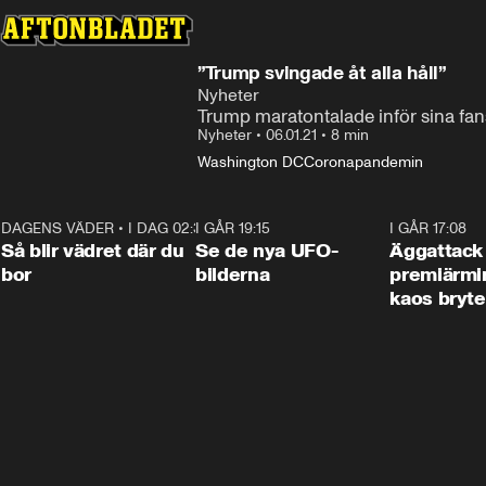
”Trump svingade åt alla håll”
Nyheter
Trump maratontalade inför sina fa
Nyheter
•
06.01.21
•
8 min
Washington DC
Coronapandemin
DAGENS VÄDER
•
I DAG 02:30
1:06
I GÅR 19:15
0:36
I GÅR 17:08
Så blir vädret där du
Se de nya UFO-
Äggattack
bor
bilderna
premiärmin
kaos bryte