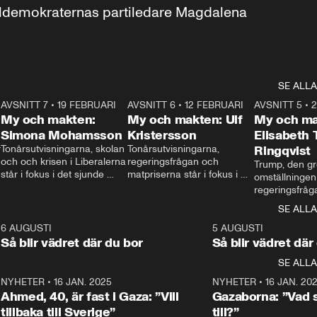
aldemokraternas partiledare Magdalena 
SE ALLA
7
AVSNITT 7
•
19 FEBRUARI
24:30
AVSNITT 6
•
12 FEBRUARI
27:30
AVSNITT 5
•
My och makten:
My och makten: Ulf
My och ma
Simona Mohamsson
Kristersson
Elisabeth
 
Tonårsutvisningarna, skolan 
Tonårsutvisningarna, 
Ringqvist
och och krisen i Liberalerna 
regeringsfrågan och 
Trump, den gr
står i fokus i det sjunde 
matpriserna står i fokus i 
omställningen
avsnittet av ”My och 
det sjätte avsnittet av ”My 
regeringsfråga
makten”. Se när 
och makten”. Se när 
centrum i det 
SE ALLA
Aftonbladets inrikespolitiska 
Aftonbladets inrikespolitiska 
avsnittet av ”
kommentator My 
kommentator My 
6
6 AUGUSTI
1:06
5 AUGUSTI
Makten”. Se nä
Rohwedder ställer 
Rohwedder ställer 
Så blir vädret där du bor
Så blir vädret där
Aftonbladets in
utbildnings- och 
statsminister Ulf Kristersson 
kommentator 
SE ALLA
integrationsminister Simona 
till svars.
Rohwedder stäl
Mohamsson till svars.
Centerpartiets
2
NYHETER
•
16 JAN. 2025
1:01
NYHETER
•
16 JAN. 20
Thand Ring till
Ahmed, 40, är fast i Gaza: ”Vill
Gazaborna: ”Vad s
tillbaka till Sverige”
till?”