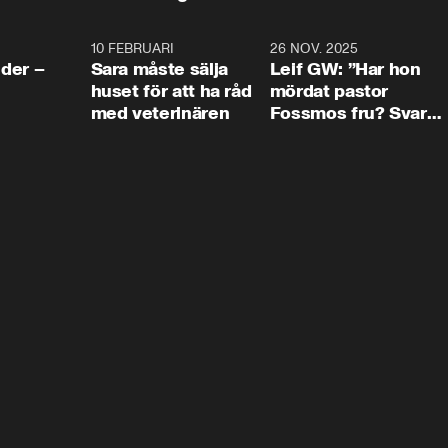
4:24
10 FEBRUARI
4:13
26 NOV. 2025
8:1
der –
Sara måste sälja
Leif GW: ”Har hon
huset för att ha råd
mördat pastor
med veterinären
Fossmos fru? Svar
nej.”