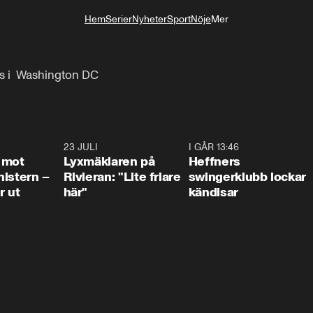
Hem
Serier
Nyheter
Sport
Nöje
Mer
Livsstil
ns i  Washington DC
0:37
23 JULI
2:02
I GÅR 13:46
0:5
 mot
Lyxmäklaren på
Heffners
istern –
Rivieran: "Lite friare
swingerklubb lockar
r ut
här"
kändisar