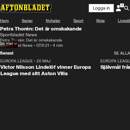
Logga in
Hem
Serier
Nyheter
Sport
Nöje
Livsstil
Petra Thorén: Det är omskakande
Sportbladet News
Petra Thorén: Det är omskakande
Se mer
Sportbladet News
•
07.01.21
•
4 min
Senast
SE ALLA
EUROPA LEAGUE
•
20 MAJ
1:32
EUROPA LEAG
Victor Nilsson Lindelöf vinner Europa
Självmål frå
League med sitt Aston Villa